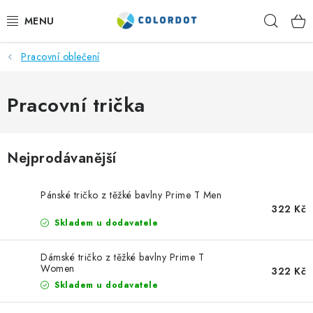
Přejít
Hleda
na
obsah
Pracovní oblečení
REKLAMNÍ TEXTIL
REKLAMNÍ PŘEDMĚTY
Pracovní trička
ČEPICE A DOPLŇKY
Nejprodávanější
PRACOVNÍ OBLEČENÍ
Pánské tričko z těžké bavlny Prime T Men
POTISK TEXTILU
322 Kč
Skladem u dodavatele
VÝŠIVKA
Dámské tričko z těžké bavlny Prime T
Women
322 Kč
KONTAKTY
Skladem u dodavatele