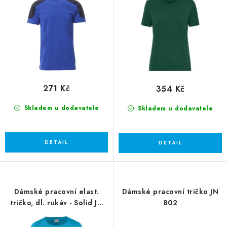
u
d
k
u
t
k
ů
t
ů
271 Kč
354 Kč
Skladem u dodavatele
Skladem u dodavatele
Dámské pracovní elast.
Dámské pracovní tričko JN
tričko, dl. rukáv - Solid JN
802
1803