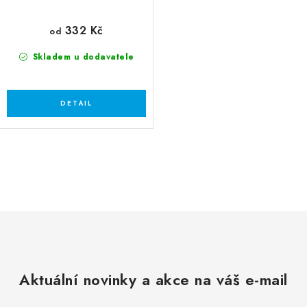
332 Kč
od
Skladem u dodavatele
O
v
l
á
d
a
c
Aktuální novinky a akce na váš e-mail
í