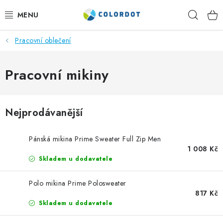
Přejít
Hleda
na
obsah
Pracovní oblečení
REKLAMNÍ TEXTIL
REKLAMNÍ PŘEDMĚTY
Pracovní mikiny
ČEPICE A DOPLŇKY
Nejprodávanější
PRACOVNÍ OBLEČENÍ
Pánská mikina Prime Sweater Full Zip Men
POTISK TEXTILU
1 008 Kč
Skladem u dodavatele
VÝŠIVKA
Polo mikina Prime Polosweater
817 Kč
KONTAKTY
Skladem u dodavatele