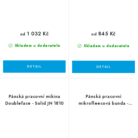
1 032 Kč
845 Kč
od
od
Skladem u dodavatele
Skladem u dodavatele
Pánská pracovní mikina
Pánská pracovní
Doubleface - Solid JN 1810
mikrofleecová bunda -
Strong JN 842