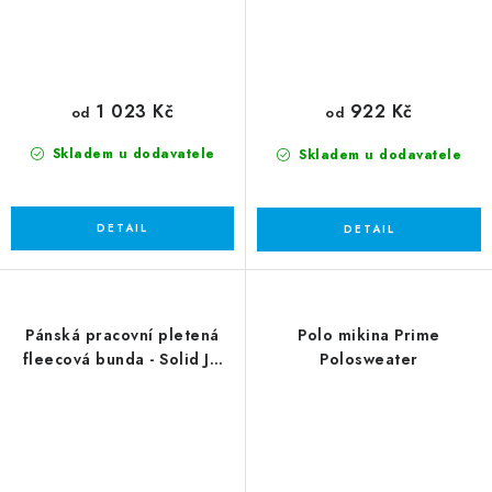
1 023 Kč
922 Kč
od
od
Skladem u dodavatele
Skladem u dodavatele
Pánská pracovní pletená
Polo mikina Prime
fleecová bunda - Solid JN
Polosweater
898