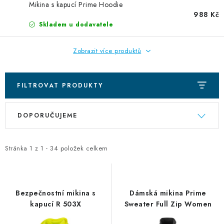
DIGITÁLNÍ TISK
Mikina s kapucí Prime Hoodie
988 Kč
Skladem u dodavatele
REFLEXNÍ NAŽEHLOVAČKY
Zobrazit více produktů
TEXTIL S VLASTNÍM POTISKEM
PODPORA LIDÍ S PAS
FILTROVAT PRODUKTY
V
Ř
Jak nakupovat
Potisk textilu/výšivka
Výměna/vrácení zboží
DOPORUČUJEME
ý
a
Vánoční trička
Kontakty
Akce a slevy
p
z
Obchodní podmínky
GDPR + cookies
i
e
Stránka
1
z
1
-
34
položek celkem
s
n
p
í
r
p
Bezpečnostní mikina s
Dámská mikina Prime
o
r
kapucí R 503X
Sweater Full Zip Women
d
o