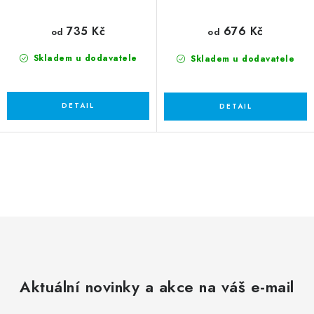
735 Kč
676 Kč
od
od
Skladem u dodavatele
Skladem u dodavatele
O
v
l
á
d
a
c
Aktuální novinky a akce na váš e-mail
í