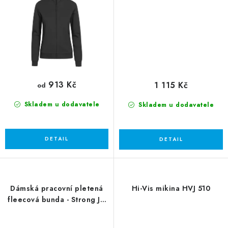
913 Kč
1 115 Kč
od
Skladem u dodavatele
Skladem u dodavatele
Dámská pracovní pletená
Hi-Vis mikina HVJ 510
fleecová bunda - Strong JN
861