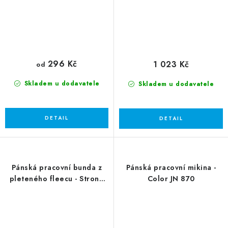
296 Kč
1 023 Kč
od
Skladem u dodavatele
Skladem u dodavatele
Pánská pracovní bunda z
Pánská pracovní mikina -
pleteného fleecu - Strong
Color JN 870
JN 862