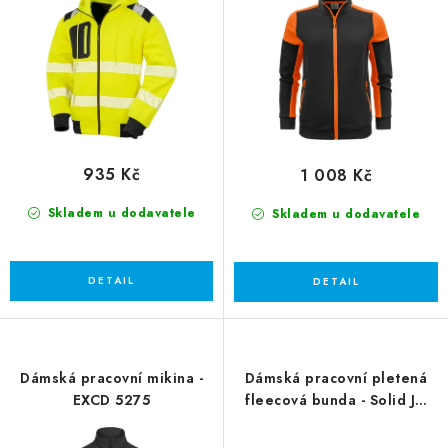
u
d
k
u
t
k
ů
t
ů
935 Kč
1 008 Kč
Skladem u dodavatele
Skladem u dodavatele
Dámská pracovní mikina -
Dámská pracovní pletená
EXCD 5275
fleecová bunda - Solid JN
897