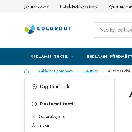
Přejít
Jak nakupovat
Potisk textilu/výšivka
Výměna/vrác
na
obsah
REKLAMNÍ TEXTIL
REKLAMNÍ PŘEDMĚT
Domů
Reklamní předměty
Deštníky
Automatické
P
K
Přeskočit
Digitální tisk
kategorie
a
o
t
s
Reklamní textil
e
t
Doporučujeme
g
r
Trička
o