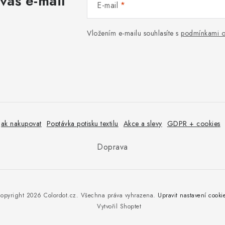
váš e-mail
E-mail
Vložením e-mailu souhlasíte s
podmínkami o
Jak nakupovat
Poptávka potisku textilu
Akce a slevy
GDPR + cookies
Doprava
opyright 2026
Colordot.cz
. Všechna práva vyhrazena.
Upravit nastavení cooki
Vytvořil Shoptet