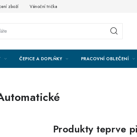
ení zboží
Vánoční trička
Kontakty
Akce a slevy
Obc
Y
ČEPICE A DOPLŇKY
PRACOVNÍ OBLEČENÍ
Automatické
Produkty teprve p