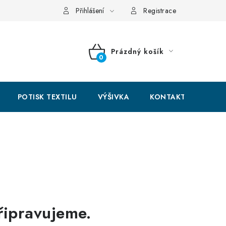
hodní podmínky
GDPR + cookies
Přihlášení
Registrace
Prázdný košík
NÁKUPNÍ
KOŠÍK
POTISK TEXTILU
VÝŠIVKA
KONTAKTY
řipravujeme.