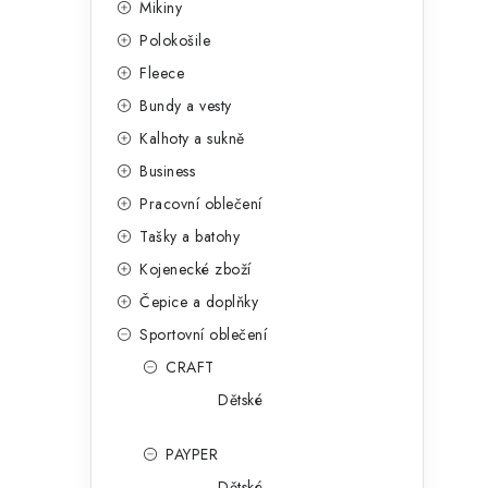
Mikiny
a
r
Polokošile
n
i
Fleece
e
n
Bundy a vesty
í
Kalhoty a sukně
Business
p
Pracovní oblečení
a
Tašky a batohy
n
Kojenecké zboží
e
Čepice a doplňky
Sportovní oblečení
l
CRAFT
Dětské
PAYPER
Dětské