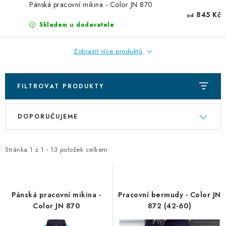
DIGITÁLNÍ TISK
Pánská pracovní mikina - Color JN 870
845 Kč
od
Skladem u dodavatele
REFLEXNÍ NAŽEHLOVAČKY
Zobrazit více produktů
TEXTIL S VLASTNÍM POTISKEM
PODPORA LIDÍ S PAS
FILTROVAT PRODUKTY
V
Ř
Jak nakupovat
Potisk textilu/výšivka
Výměna/vrácení zboží
DOPORUČUJEME
ý
a
Vánoční trička
Kontakty
Akce a slevy
p
z
Obchodní podmínky
GDPR + cookies
i
e
Stránka
1
z
1
-
13
položek celkem
s
n
p
í
r
p
Pánská pracovní mikina -
Pracovní bermudy - Color JN
o
r
Color JN 870
872 (42-60)
d
o