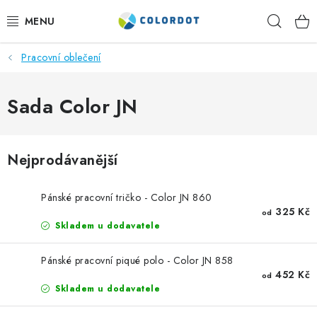
Přejít
Hleda
na
obsah
Pracovní oblečení
REKLAMNÍ TEXTIL
REKLAMNÍ PŘEDMĚTY
Sada Color JN
ČEPICE A DOPLŇKY
Nejprodávanější
PRACOVNÍ OBLEČENÍ
Pánské pracovní tričko - Color JN 860
POTISK TEXTILU
325 Kč
od
Skladem u dodavatele
VÝŠIVKA
Pánské pracovní piqué polo - Color JN 858
452 Kč
od
KONTAKTY
Skladem u dodavatele