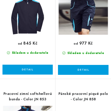
u
d
k
u
t
k
ů
t
ů
845 Kč
977 Kč
od
od
Skladem u dodavatele
Skladem u dodavatele
Pracovní zimní softshellová
Pánské pracovní piqué polo
bunda - Color JN 853
- Color JN 858