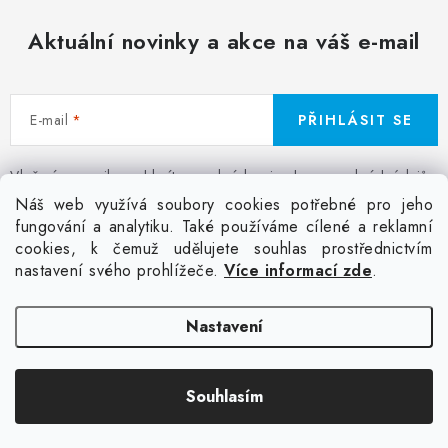
a
c
Aktuální novinky a akce na váš e-mail
í
p
r
E-mail
PŘIHLÁSIT SE
v
k
Vložením e-mailu souhlasíte s
podmínkami ochrany osobních údajů
y
Z
Náš web využívá soubory cookies potřebné pro jeho
v
á
fungování a analytiku. Také používáme cílené a reklamní
Facebook
Kontakt
Jak nakupovat
Poptávka potisku textilu
ý
cookies, k čemuž udělujete souhlas prostřednictvím
p
Akce a slevy
GDPR + cookies
Obchodní podmínky
p
nastavení svého prohlížeče.
Více informací zde
.
a
i
t
Doprava
s
Nastavení
í
u
Copyright 2026
Colordot.cz
. Všechna práva vyhrazena.
Upravit nastavení
Souhlasím
cookies
Vytvořil Shoptet