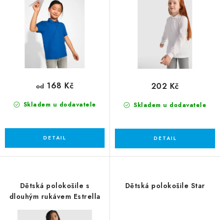
u
d
k
u
t
k
ů
t
ů
168 Kč
202 Kč
od
Skladem u dodavatele
Skladem u dodavatele
Dětská polokošile s
Dětská polokošile Star
dlouhým rukávem Estrella