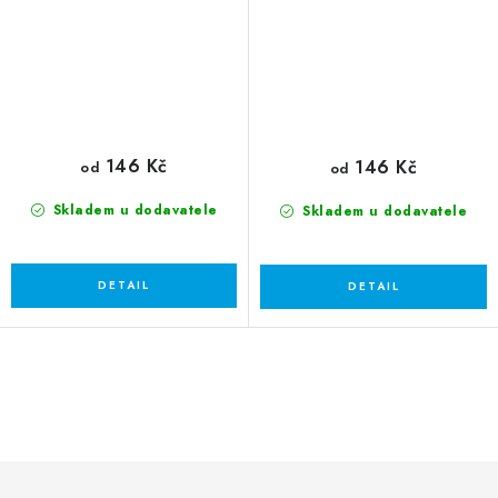
146 Kč
146 Kč
od
od
Skladem u dodavatele
Skladem u dodavatele
O
v
l
á