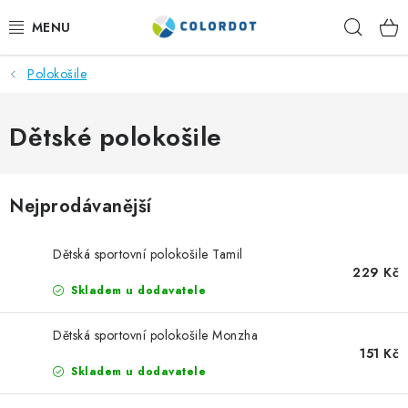
Přejít
Hleda
na
obsah
Polokošile
REKLAMNÍ TEXTIL
REKLAMNÍ PŘEDMĚTY
Dětské polokošile
ČEPICE A DOPLŇKY
Nejprodávanější
PRACOVNÍ OBLEČENÍ
Dětská sportovní polokošile Tamil
POTISK TEXTILU
229 Kč
Skladem u dodavatele
VÝŠIVKA
Dětská sportovní polokošile Monzha
151 Kč
KONTAKTY
Skladem u dodavatele