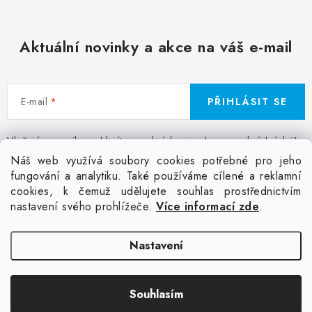
d
a
c
Aktuální novinky a akce na váš e-mail
í
p
r
E-mail
PŘIHLÁSIT SE
v
k
Vložením e-mailu souhlasíte s
podmínkami ochrany osobních údajů
y
Z
Náš web využívá soubory cookies potřebné pro jeho
v
á
fungování a analytiku. Také používáme cílené a reklamní
Facebook
Kontakt
Jak nakupovat
Poptávka potisku textilu
ý
cookies, k čemuž udělujete souhlas prostřednictvím
p
Akce a slevy
GDPR + cookies
Obchodní podmínky
p
nastavení svého prohlížeče.
Více informací zde
.
a
i
t
Doprava
s
Nastavení
í
u
Copyright 2026
Colordot.cz
. Všechna práva vyhrazena.
Upravit nastavení
Souhlasím
cookies
Vytvořil Shoptet