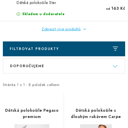
DIGITÁLNÍ TISK
Dětská polokošile Star
163 Kč
od
Skladem u dodavatele
REFLEXNÍ NAŽEHLOVAČKY
Zobrazit více produktů
TEXTIL S VLASTNÍM POTISKEM
PODPORA LIDÍ S PAS
FILTROVAT PRODUKTY
V
Ř
Jak nakupovat
Potisk textilu/výšivka
Výměna/vrácení zboží
DOPORUČUJEME
ý
a
Vánoční trička
Kontakty
Akce a slevy
p
z
Obchodní podmínky
GDPR + cookies
i
e
Stránka
1
z
1
-
8
položek celkem
s
n
p
í
r
p
Dětská polokošile Pegaso
Dětská polokošile s
o
r
premium
dlouhým rukávem Carpe
d
o