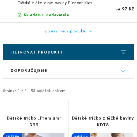
DIGITÁLNÍ TISK
Dětské tričko z bio bavlny Pioneer Kids
97 Kč
od
Skladem u dodavatele
REFLEXNÍ NAŽEHLOVAČKY
Zobrazit více produktů
TEXTIL S VLASTNÍM POTISKEM
PODPORA LIDÍ S PAS
FILTROVAT PRODUKTY
V
Ř
Jak nakupovat
Potisk textilu/výšivka
Výměna/vrácení zboží
DOPORUČUJEME
ý
a
Vánoční trička
Kontakty
Akce a slevy
p
z
Obchodní podmínky
GDPR + cookies
i
e
Stránka
1
z
1
-
53
položek celkem
s
n
p
í
r
p
Dětské tričko „Premium“
Dětské tričko z těžké bavlny
o
r
399
KDTS
d
o
⭐Náš tip
⭐Náš tip