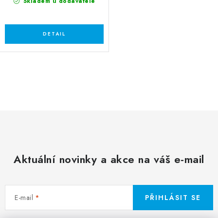
Skladem u dodavatele
O
v
l
á
d
a
c
Aktuální novinky a akce na váš e-mail
í
p
r
E-mail
PŘIHLÁSIT SE
v