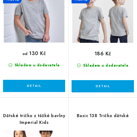
u
d
k
u
t
k
ů
t
ů
130 Kč
186 Kč
od
Skladem u dodavatele
Skladem u dodavatele
Dětské tričko z těžké bavlny
Basic 138 Tričko dětské
Imperial Kids