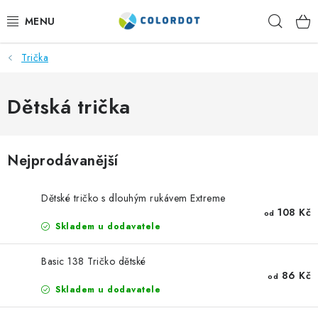
Přejít
Hleda
na
obsah
Trička
REKLAMNÍ TEXTIL
REKLAMNÍ PŘEDMĚTY
Dětská trička
ČEPICE A DOPLŇKY
Nejprodávanější
PRACOVNÍ OBLEČENÍ
Dětské tričko s dlouhým rukávem Extreme
POTISK TEXTILU
108 Kč
od
Skladem u dodavatele
VÝŠIVKA
Basic 138 Tričko dětské
86 Kč
od
KONTAKTY
Skladem u dodavatele