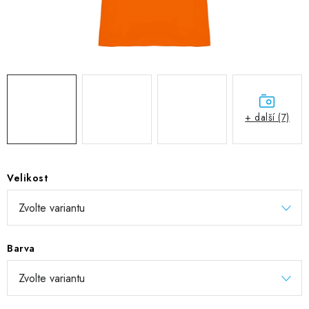
DIGITÁLNÍ TISK
REFLEXNÍ NAŽEHLOVAČKY
TEXTIL S VLASTNÍM POTISKEM
PODPORA LIDÍ S PAS
+ další (7)
Jak nakupovat
Potisk textilu/výšivka
Výměna/vrácení zboží
Vánoční trička
Kontakty
Akce a slevy
Velikost
Obchodní podmínky
GDPR + cookies
Barva