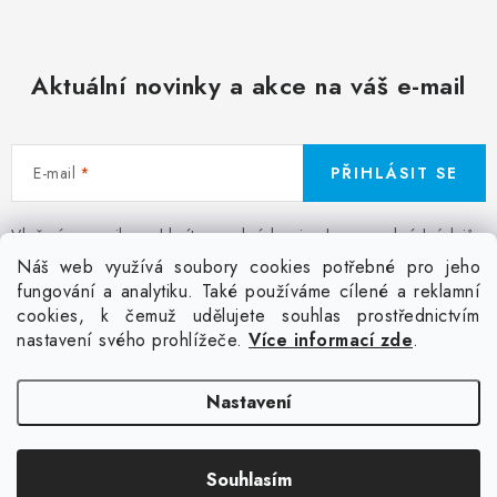
Aktuální novinky a akce na váš e-mail
E-mail
PŘIHLÁSIT SE
Vložením e-mailu souhlasíte s
podmínkami ochrany osobních údajů
Z
Náš web využívá soubory cookies potřebné pro jeho
á
fungování a analytiku. Také používáme cílené a reklamní
Facebook
Kontakt
Jak nakupovat
Poptávka potisku textilu
cookies, k čemuž udělujete souhlas prostřednictvím
p
Akce a slevy
GDPR + cookies
Obchodní podmínky
nastavení svého prohlížeče.
Více informací zde
.
a
t
Doprava
Nastavení
í
Copyright 2026
Colordot.cz
. Všechna práva vyhrazena.
Upravit nastavení
Souhlasím
cookies