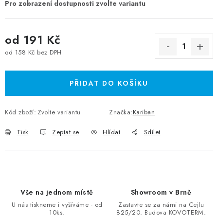
od
191 Kč
od
158 Kč
bez DPH
Měrná cena:
PŘIDAT DO KOŠÍKU
Kód zboží:
Zvolte variantu
Značka:
Kariban
Tisk
Zeptat se
Hlídat
Sdílet
Vše na jednom místě
Showroom v Brně
U nás tiskneme i vyšíváme - od
Zastavte se za námi na Cejlu
10ks.
825/20. Budova KOVOTERM.