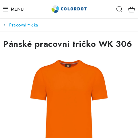
Přejít
Hleda
na
obsah
Pracovní trička
REKLAMNÍ TEXTIL
Pánské pracovní tričko WK 306
REKLAMNÍ PŘEDMĚTY
ČEPICE A DOPLŇKY
PRACOVNÍ OBLEČENÍ
POTISK TEXTILU
VÝŠIVKA
KONTAKTY