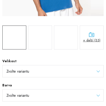
DIGITÁLNÍ TISK
REFLEXNÍ NAŽEHLOVAČKY
TEXTIL S VLASTNÍM POTISKEM
PODPORA LIDÍ S PAS
+ další (33)
Jak nakupovat
Potisk textilu/výšivka
Výměna/vrácení zboží
Vánoční trička
Kontakty
Akce a slevy
Velikost
Obchodní podmínky
GDPR + cookies
Barva