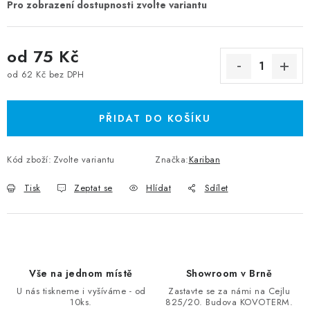
od
75 Kč
od
62 Kč
bez DPH
Měrná cena:
PŘIDAT DO KOŠÍKU
Kód zboží:
Zvolte variantu
Značka:
Kariban
Tisk
Zeptat se
Hlídat
Sdílet
Vše na jednom místě
Showroom v Brně
U nás tiskneme i vyšíváme - od
Zastavte se za námi na Cejlu
10ks.
825/20. Budova KOVOTERM.