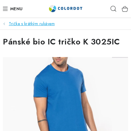
Přejít
Hleda
na
obsah
Trička s krátkým rukávem
REKLAMNÍ TEXTIL
Pánské bio IC tričko K 3025IC
REKLAMNÍ PŘEDMĚTY
ČEPICE A DOPLŇKY
PRACOVNÍ OBLEČENÍ
POTISK TEXTILU
VÝŠIVKA
KONTAKTY