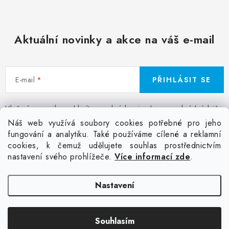
Aktuální novinky a akce na váš e-mail
E-mail
PŘIHLÁSIT SE
Vložením e-mailu souhlasíte s
podmínkami ochrany osobních údajů
Z
Náš web využívá soubory cookies potřebné pro jeho
á
fungování a analytiku. Také používáme cílené a reklamní
Facebook
Kontakt
Jak nakupovat
Poptávka potisku textilu
cookies, k čemuž udělujete souhlas prostřednictvím
p
Akce a slevy
GDPR + cookies
Obchodní podmínky
nastavení svého prohlížeče.
Více informací zde
.
a
t
Doprava
Nastavení
í
Copyright 2026
Colordot.cz
. Všechna práva vyhrazena.
Upravit nastavení
Souhlasím
cookies