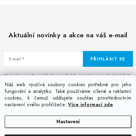
Aktuální novinky a akce na váš e-mail
E-mail
PŘIHLÁSIT SE
Vložením e-mailu souhlasíte s
podmínkami ochrany osobních údajů
Z
Náš web využívá soubory cookies potřebné pro jeho
á
fungování a analytiku. Také používáme cílené a reklamní
Facebook
Kontakt
Jak nakupovat
Poptávka potisku textilu
cookies, k čemuž udělujete souhlas prostřednictvím
p
Akce a slevy
GDPR + cookies
Obchodní podmínky
nastavení svého prohlížeče.
Více informací zde
.
a
t
Doprava
Nastavení
í