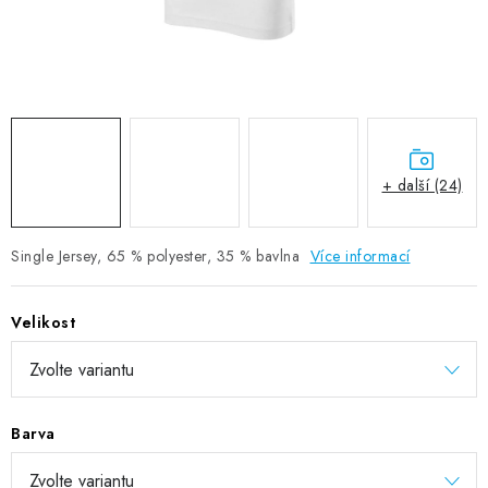
DIGITÁLNÍ TISK
REFLEXNÍ NAŽEHLOVAČKY
TEXTIL S VLASTNÍM POTISKEM
PODPORA LIDÍ S PAS
+ další (24)
Jak nakupovat
Potisk textilu/výšivka
Výměna/vrácení zboží
Single Jersey, 65 % polyester, 35 % bavlna
Více informací
Vánoční trička
Kontakty
Akce a slevy
Obchodní podmínky
GDPR + cookies
Velikost
Barva