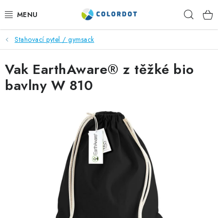
Přejít
Hleda
na
obsah
Stahovací pytel / gymsack
REKLAMNÍ TEXTIL
Vak EarthAware® z těžké bio
REKLAMNÍ PŘEDMĚTY
bavlny W 810
ČEPICE A DOPLŇKY
PRACOVNÍ OBLEČENÍ
POTISK TEXTILU
VÝŠIVKA
KONTAKTY