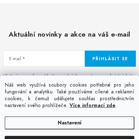
Aktuální novinky a akce na váš e-mail
E-mail
PŘIHLÁSIT SE
Vložením e-mailu souhlasíte s
podmínkami ochrany osobních údajů
Z
Náš web využívá soubory cookies potřebné pro jeho
á
fungování a analytiku. Také používáme cílené a reklamní
Facebook
Kontakt
Jak nakupovat
Poptávka potisku textilu
cookies, k čemuž udělujete souhlas prostřednictvím
p
Akce a slevy
GDPR + cookies
Obchodní podmínky
nastavení svého prohlížeče.
Více informací zde
.
a
t
Doprava
Nastavení
í
Copyright 2026
Colordot.cz
. Všechna práva vyhrazena.
Upravit nastavení