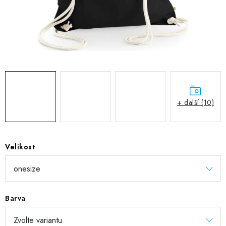
DIGITÁLNÍ TISK
REFLEXNÍ NAŽEHLOVAČKY
TEXTIL S VLASTNÍM POTISKEM
PODPORA LIDÍ S PAS
+ další (10)
Jak nakupovat
Potisk textilu/výšivka
Výměna/vrácení zboží
Vánoční trička
Kontakty
Akce a slevy
Obchodní podmínky
GDPR + cookies
Velikost
Barva