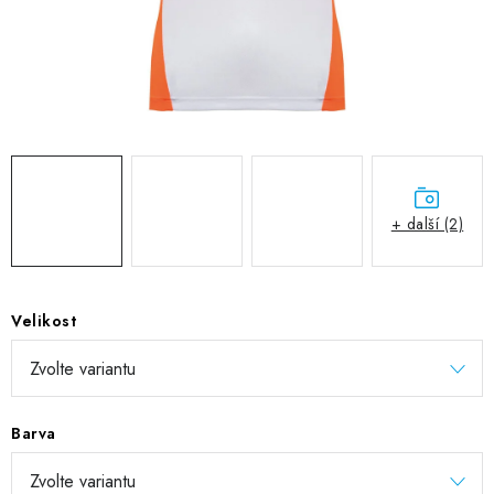
DIGITÁLNÍ TISK
REFLEXNÍ NAŽEHLOVAČKY
TEXTIL S VLASTNÍM POTISKEM
PODPORA LIDÍ S PAS
+ další (2)
Jak nakupovat
Potisk textilu/výšivka
Výměna/vrácení zboží
Vánoční trička
Kontakty
Akce a slevy
Obchodní podmínky
GDPR + cookies
Velikost
Barva