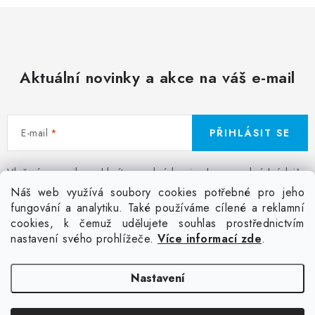
Aktuální novinky a akce na váš e-mail
E-mail
PŘIHLÁSIT SE
Vložením e-mailu souhlasíte s
podmínkami ochrany osobních údajů
Z
Náš web využívá soubory cookies potřebné pro jeho
á
fungování a analytiku. Také používáme cílené a reklamní
Facebook
Kontakt
Jak nakupovat
Poptávka potisku textilu
cookies, k čemuž udělujete souhlas prostřednictvím
p
Akce a slevy
GDPR + cookies
Obchodní podmínky
nastavení svého prohlížeče.
Více informací zde
.
a
t
Doprava
Nastavení
í
Copyright 2026
Colordot.cz
. Všechna práva vyhrazena.
Upravit nastavení