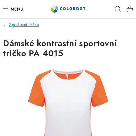
Přejít
Hleda
na
obsah
Sportovní trička
REKLAMNÍ TEXTIL
Dámské kontrastní sportovní
REKLAMNÍ PŘEDMĚTY
tričko PA 4015
ČEPICE A DOPLŇKY
PRACOVNÍ OBLEČENÍ
POTISK TEXTILU
VÝŠIVKA
KONTAKTY