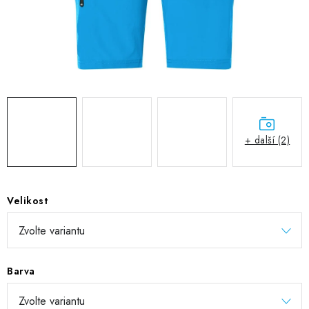
DIGITÁLNÍ TISK
REFLEXNÍ NAŽEHLOVAČKY
TEXTIL S VLASTNÍM POTISKEM
PODPORA LIDÍ S PAS
+ další (2)
Jak nakupovat
Potisk textilu/výšivka
Výměna/vrácení zboží
Vánoční trička
Kontakty
Akce a slevy
Obchodní podmínky
GDPR + cookies
Velikost
Barva