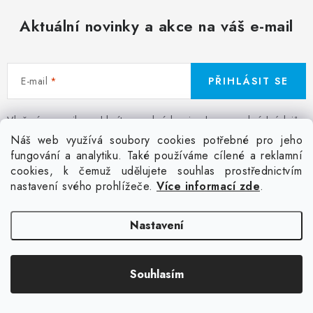
Aktuální novinky a akce na váš e-mail
E-mail
PŘIHLÁSIT SE
Vložením e-mailu souhlasíte s
podmínkami ochrany osobních údajů
Z
Náš web využívá soubory cookies potřebné pro jeho
á
fungování a analytiku. Také používáme cílené a reklamní
Facebook
Kontakt
Jak nakupovat
Poptávka potisku textilu
cookies, k čemuž udělujete souhlas prostřednictvím
p
Akce a slevy
GDPR + cookies
Obchodní podmínky
nastavení svého prohlížeče.
Více informací zde
.
a
t
Doprava
Nastavení
í
Copyright 2026
Colordot.cz
. Všechna práva vyhrazena.
Upravit nastavení
Souhlasím
cookies
Vytvořil Shoptet