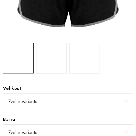
DIGITÁLNÍ TISK
REFLEXNÍ NAŽEHLOVAČKY
TEXTIL S VLASTNÍM POTISKEM
PODPORA LIDÍ S PAS
Jak nakupovat
Potisk textilu/výšivka
Výměna/vrácení zboží
Vánoční trička
Kontakty
Akce a slevy
Obchodní podmínky
GDPR + cookies
Velikost
Barva