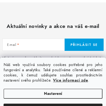
Aktuální novinky a akce na váš e-mail
E-mail
PŘIHLÁSIT SE
Vložením e-mailu souhlasíte s
podmínkami ochrany osobních údajů
Z
Náš web využívá soubory cookies potřebné pro jeho
á
fungování a analytiku. Také používáme cílené a reklamní
Facebook
Kontakt
Jak nakupovat
Poptávka potisku textilu
cookies, k čemuž udělujete souhlas prostřednictvím
p
Akce a slevy
GDPR + cookies
Obchodní podmínky
nastavení svého prohlížeče.
Více informací zde
.
a
t
Doprava
Nastavení
í
Copyright 2026
Colordot.cz
. Všechna práva vyhrazena.
Upravit nastavení