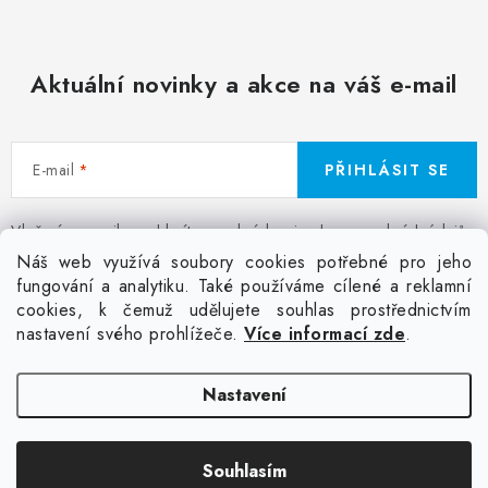
Aktuální novinky a akce na váš e-mail
E-mail
PŘIHLÁSIT SE
Vložením e-mailu souhlasíte s
podmínkami ochrany osobních údajů
Z
Náš web využívá soubory cookies potřebné pro jeho
á
fungování a analytiku. Také používáme cílené a reklamní
Facebook
Kontakt
Jak nakupovat
Poptávka potisku textilu
cookies, k čemuž udělujete souhlas prostřednictvím
p
Akce a slevy
GDPR + cookies
Obchodní podmínky
nastavení svého prohlížeče.
Více informací zde
.
a
t
Doprava
Nastavení
í
Copyright 2026
Colordot.cz
. Všechna práva vyhrazena.
Upravit nastavení
Souhlasím
cookies