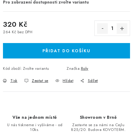
320 Kč
264 Kč bez DPH
Měrná cena:
PŘIDAT DO KOŠÍKU
Kód zboží:
Zvolte variantu
Značka:
Roly
Tisk
Zeptat se
Hlídat
Sdílet
Vše na jednom místě
Showroom v Brně
U nás tiskneme i vyšíváme - od
Zastavte se za námi na Cejlu
10ks.
825/20. Budova KOVOTERM.