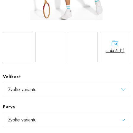
DIGITÁLNÍ TISK
REFLEXNÍ NAŽEHLOVAČKY
TEXTIL S VLASTNÍM POTISKEM
PODPORA LIDÍ S PAS
+ další (1)
Jak nakupovat
Potisk textilu/výšivka
Výměna/vrácení zboží
Vánoční trička
Kontakty
Akce a slevy
Velikost
Obchodní podmínky
GDPR + cookies
Barva