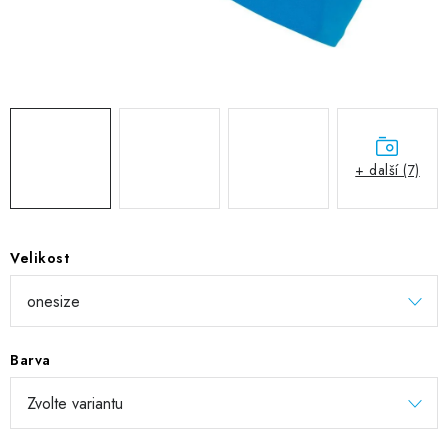
DIGITÁLNÍ TISK
REFLEXNÍ NAŽEHLOVAČKY
TEXTIL S VLASTNÍM POTISKEM
PODPORA LIDÍ S PAS
+ další (7)
Jak nakupovat
Potisk textilu/výšivka
Výměna/vrácení zboží
Vánoční trička
Kontakty
Akce a slevy
Velikost
Obchodní podmínky
GDPR + cookies
Barva