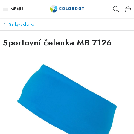
Přejít
Hleda
na
obsah
Šátky/čelenky
REKLAMNÍ TEXTIL
Sportovní čelenka MB 7126
REKLAMNÍ PŘEDMĚTY
ČEPICE A DOPLŇKY
PRACOVNÍ OBLEČENÍ
POTISK TEXTILU
VÝŠIVKA
KONTAKTY