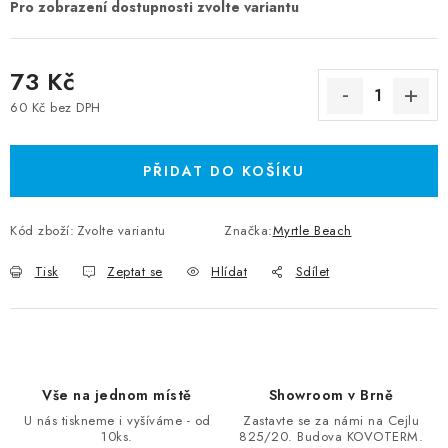
73 Kč
60 Kč bez DPH
Měrná cena:
PŘIDAT DO KOŠÍKU
Kód zboží:
Zvolte variantu
Značka:
Myrtle Beach
Tisk
Zeptat se
Hlídat
Sdílet
Vše na jednom místě
Showroom v Brně
U nás tiskneme i vyšíváme - od
Zastavte se za námi na Cejlu
10ks.
825/20. Budova KOVOTERM.