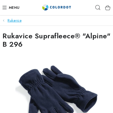
Přejít
Hleda
na
obsah
Rukavice
REKLAMNÍ TEXTIL
Rukavice Suprafleece® "Alpine"
REKLAMNÍ PŘEDMĚTY
B 296
ČEPICE A DOPLŇKY
PRACOVNÍ OBLEČENÍ
POTISK TEXTILU
VÝŠIVKA
KONTAKTY