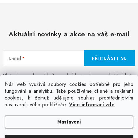
Aktuální novinky a akce na váš e-mail
E-mail
PŘIHLÁSIT SE
Vložením e-mailu souhlasíte s
podmínkami ochrany osobních údajů
Z
Náš web využívá soubory cookies potřebné pro jeho
á
fungování a analytiku. Také používáme cílené a reklamní
Facebook
Kontakt
Jak nakupovat
Poptávka potisku textilu
cookies, k čemuž udělujete souhlas prostřednictvím
p
Akce a slevy
GDPR + cookies
Obchodní podmínky
nastavení svého prohlížeče.
Více informací zde
.
a
t
Doprava
Nastavení
í
Copyright 2026
Colordot.cz
. Všechna práva vyhrazena.
Upravit nastavení