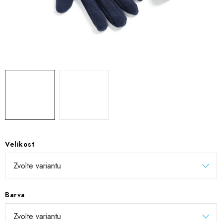
DIGITÁLNÍ TISK
REFLEXNÍ NAŽEHLOVAČKY
TEXTIL S VLASTNÍM POTISKEM
PODPORA LIDÍ S PAS
Jak nakupovat
Potisk textilu/výšivka
Výměna/vrácení zboží
Vánoční trička
Kontakty
Akce a slevy
Obchodní podmínky
GDPR + cookies
Velikost
Barva