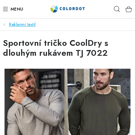
Přejít
Hleda
na
obsah
Reklamní textil
REKLAMNÍ TEXTIL
Sportovní tričko CoolDry s
REKLAMNÍ PŘEDMĚTY
dlouhým rukávem TJ 7022
ČEPICE A DOPLŇKY
PRACOVNÍ OBLEČENÍ
POTISK TEXTILU
VÝŠIVKA
KONTAKTY