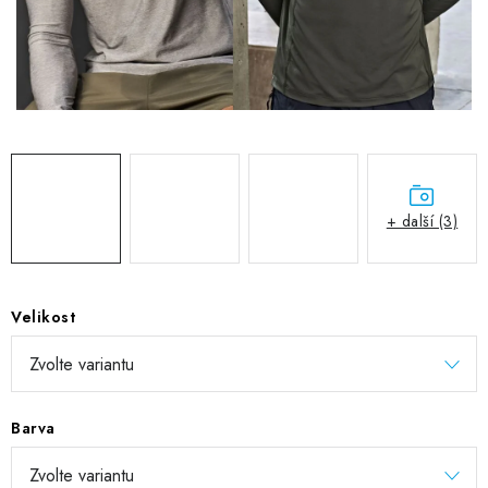
DIGITÁLNÍ TISK
REFLEXNÍ NAŽEHLOVAČKY
TEXTIL S VLASTNÍM POTISKEM
PODPORA LIDÍ S PAS
+ další (3)
Jak nakupovat
Potisk textilu/výšivka
Výměna/vrácení zboží
Vánoční trička
Kontakty
Akce a slevy
Obchodní podmínky
GDPR + cookies
Velikost
Barva