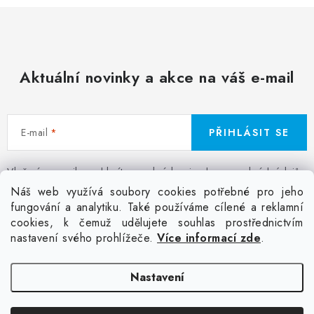
Aktuální novinky a akce na váš e-mail
E-mail
PŘIHLÁSIT SE
Vložením e-mailu souhlasíte s
podmínkami ochrany osobních údajů
Z
Náš web využívá soubory cookies potřebné pro jeho
á
fungování a analytiku. Také používáme cílené a reklamní
Facebook
Kontakt
Jak nakupovat
Poptávka potisku textilu
cookies, k čemuž udělujete souhlas prostřednictvím
p
Akce a slevy
GDPR + cookies
Obchodní podmínky
nastavení svého prohlížeče.
Více informací zde
.
a
t
Doprava
Nastavení
í
Copyright 2026
Colordot.cz
. Všechna práva vyhrazena.
Upravit nastavení