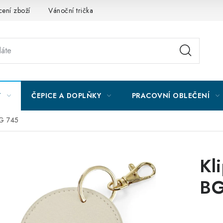
ení zboží
Vánoční trička
Kontakty
Akce a slevy
Obc
Y
ČEPICE A DOPLŇKY
PRACOVNÍ OBLEČENÍ
BG 745
Kl
BG