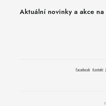
Aktuální novinky a akce na 
Z
á
p
a
t
Facebook
Kontakt
í
C