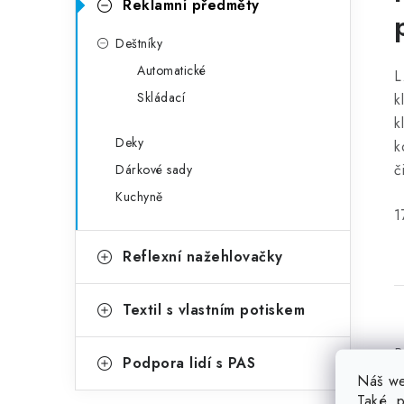
Reklamní předměty
Deštníky
Automatické
L
Skládací
k
k
Deky
k
č
Dárkové sady
Kuchyně
1
Reflexní nažehlovačky
Textil s vlastním potiskem
B
Podpora lidí s PAS
Náš we
P
Také p