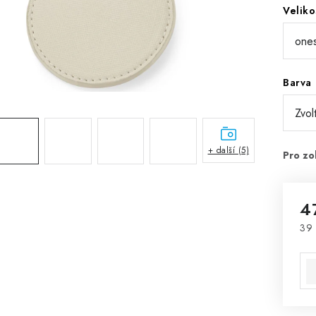
Veliko
Barva
+ další (5)
4
39 
Mě