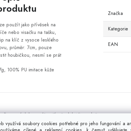
produktu
Značka
ze použít jako přívěsek na
Kategorie
líče nebo visačku na tašku,
lip na klíč z vysoce lesklého
EAN
ovu, průměr: 7cm, pouze
istit houbičkou, nesmí se prát
7g, 100% PU imitace kůže
uďte první, kdo napíše příspěvek k této položce.
b využívá soubory cookies potřebné pro jeho fungování a ana
ouze registrovaní uživatelé mohou vkládat příspěvky. Prosím
oužíváme cílené a reklamní cookies, k čemuž udělujete 