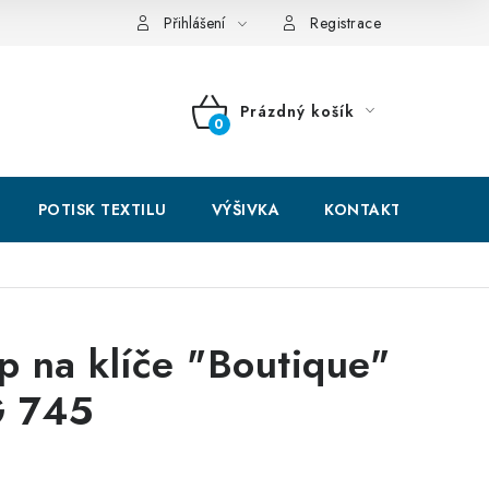
hodní podmínky
GDPR + cookies
Přihlášení
Registrace
Prázdný košík
NÁKUPNÍ
KOŠÍK
POTISK TEXTILU
VÝŠIVKA
KONTAKTY
ip na klíče "Boutique"
 745