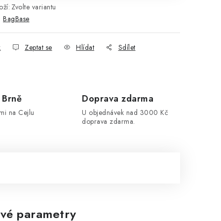
ží:
Zvolte variantu
:
BagBase
k
Zeptat se
Hlídat
Sdílet
 Brně
Doprava zdarma
mi na Cejlu
U objednávek nad 3000 Kč
doprava zdarma.
vé parametry