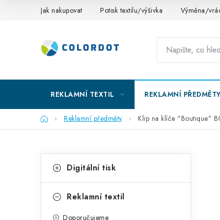
Přejít
Jak nakupovat
Potisk textilu/výšivka
Výměna/vrác
na
obsah
REKLAMNÍ TEXTIL
REKLAMNÍ PŘEDMĚT
Domů
Reklamní předměty
Klip na klíče "Boutique" 
P
K
Přeskočit
Digitální tisk
kategorie
a
o
t
s
Reklamní textil
e
t
Doporučujeme