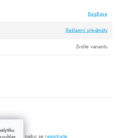
BagBase
Reklamní předměty
Zvolte variantu
lytiku.
přihlaste se
nebo se
registrujte
.
souhlas