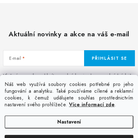
Aktuální novinky a akce na váš e-mail
E-mail
PŘIHLÁSIT SE
Vložením e-mailu souhlasíte s
podmínkami ochrany osobních údajů
Z
Náš web využívá soubory cookies potřebné pro jeho
á
fungování a analytiku. Také používáme cílené a reklamní
Facebook
Kontakt
Jak nakupovat
Poptávka potisku textilu
cookies, k čemuž udělujete souhlas prostřednictvím
p
Akce a slevy
GDPR + cookies
Obchodní podmínky
nastavení svého prohlížeče.
Více informací zde
.
a
t
Doprava
Nastavení
í
Copyright 2026
Colordot.cz
. Všechna práva vyhrazena.
Upravit nastavení