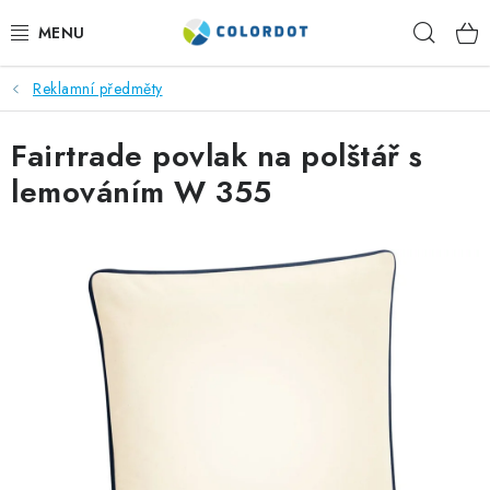
Přejít
Hleda
na
obsah
Reklamní předměty
REKLAMNÍ TEXTIL
Fairtrade povlak na polštář s
REKLAMNÍ PŘEDMĚTY
lemováním W 355
ČEPICE A DOPLŇKY
PRACOVNÍ OBLEČENÍ
POTISK TEXTILU
VÝŠIVKA
KONTAKTY