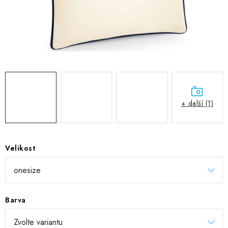
DIGITÁLNÍ TISK
REFLEXNÍ NAŽEHLOVAČKY
TEXTIL S VLASTNÍM POTISKEM
PODPORA LIDÍ S PAS
+ další (1)
Jak nakupovat
Potisk textilu/výšivka
Výměna/vrácení zboží
Vánoční trička
Kontakty
Akce a slevy
Obchodní podmínky
GDPR + cookies
Velikost
Barva