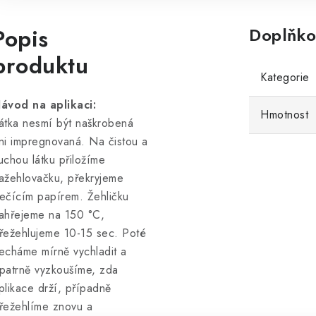
Popis
Doplňko
produktu
Kategorie
ávod na aplikaci:
Hmotnost
átka nesmí být naškrobená
ni impregnovaná. Na čistou a
uchou látku přiložíme
ažehlovačku, překryjeme
ečícím papírem. Žehličku
ahřejeme na 150 °C,
řežehlujeme 10-15 sec. Poté
echáme mírně vychladit a
patrně vyzkoušíme, zda
plikace drží, případně
řežehlíme znovu a