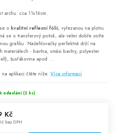
st archu: cca 11x16cm.
 se o
kvalitní reflexní fólii
, vyřezanou na plotru.
á se o transferový potisk, ale velmi dobře ostře
nou grafiku. Nažehlovačky perfektně drží na
h materiálech - bavlna, směsi bavlny, polyester
hell), šusťákovina apod ...
na aplikaci čtěte níže.
Více informací
k odeslání
(2 ks)
9 Kč
Kč bez DPH
rná cena: