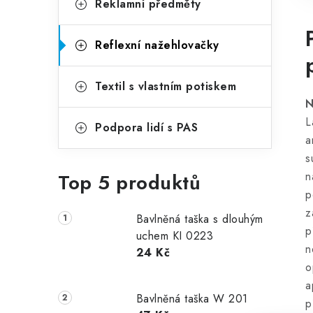
Reklamní předměty
Reflexní nažehlovačky
Textil s vlastním potiskem
N
L
Podpora lidí s PAS
a
s
Top 5 produktů
n
p
z
Bavlněná taška s dlouhým
p
uchem KI 0223
n
24 Kč
o
a
Bavlněná taška W 201
p