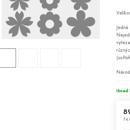
Veliko
Jedná
Nejedn
vyřeza
různýc
(softs
Návod 
Ihned 
8
74 
Mě