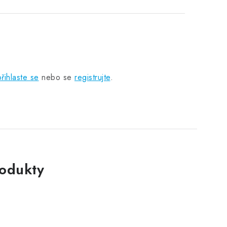
přihlaste se
nebo se
registrujte
.
rodukty