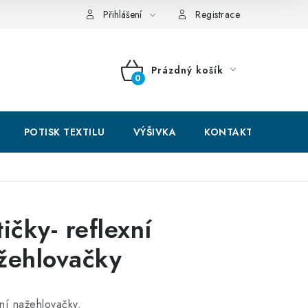
hodní podmínky
GDPR + cookies
Přihlášení
Registrace
Prázdný košík
NÁKUPNÍ
KOŠÍK
POTISK TEXTILU
VÝŠIVKA
KONTAKTY
tičky- reflexní
žehlovačky
ní nažehlovačky.