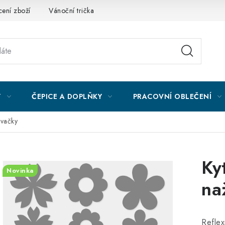
ení zboží
Vánoční trička
Kontakty
Akce a slevy
Obc
Y
ČEPICE A DOPLŇKY
PRACOVNÍ OBLEČENÍ
ovačky
Ky
Novinka
na
Reflex