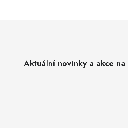
Aktuální novinky a akce na 
Z
á
p
a