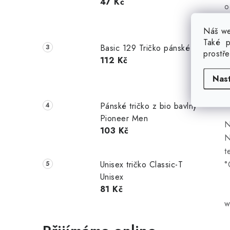
47 Kč
o
n
Náš we
z
Také p
Basic 129 Tričko pánské
prostř
112 Kč
P
Nas
z
Pánské tričko z bio bavlny
Pioneer Men
N
103 Kč
N
t
°
Unisex tričko Classic-T
Unisex
81 Kč
w