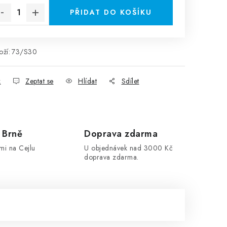
PŘIDAT DO KOŠÍKU
ží:
73/S30
k
Zeptat se
Hlídat
Sdílet
 Brně
Doprava zdarma
mi na Cejlu
U objednávek nad 3000 Kč
doprava zdarma.