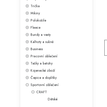
g
r
Trička
o
Mikiny
a
r
Polokošile
n
i
Fleece
e
n
Bundy a vesty
í
Kalhoty a sukně
Business
p
Pracovní oblečení
a
Tašky a batohy
n
Kojenecké zboží
e
Čepice a doplňky
Sportovní oblečení
l
CRAFT
Dětské