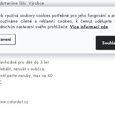
dstraníme fólii. Výrobce
ezodpovídá za škody
b využívá soubory cookies potřebné pro jeho fungování a ana
působené špatnou aplikací.
oužíváme cílené a reklamní cookies, k čemuž udělujete 
ednictvím nastavení svého prohlížeče.
Více informací zde
.
řípadné dotazy nám můžete
tavení
aslat na
info@colordot.cz
.
Souhl
evhodné pro děti do 3 let.
ebělit, nesušit v sušičce,
extil perte naruby, max na 40
C.
ww.colordot.cz