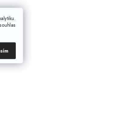
lytiku.
souhlas
asím