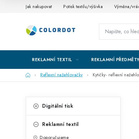
Přejít
Jak nakupovat
Potisk textilu/výšivka
Výměna/vrác
na
obsah
REKLAMNÍ TEXTIL
REKLAMNÍ PŘEDMĚT
Domů
Reflexní nažehlovačky
Kytičky- reflexní nažehl
P
K
Přeskočit
Digitální tisk
kategorie
a
o
t
s
Reklamní textil
e
t
Doporučujeme