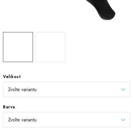
DIGITÁLNÍ TISK
REFLEXNÍ NAŽEHLOVAČKY
TEXTIL S VLASTNÍM POTISKEM
PODPORA LIDÍ S PAS
Jak nakupovat
Potisk textilu/výšivka
Výměna/vrácení zboží
Vánoční trička
Kontakty
Akce a slevy
Velikost
Obchodní podmínky
GDPR + cookies
Barva