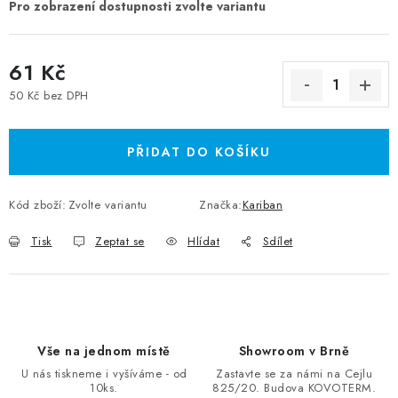
61 Kč
50 Kč bez DPH
Měrná cena:
PŘIDAT DO KOŠÍKU
Kód zboží:
Zvolte variantu
Značka:
Kariban
Tisk
Zeptat se
Hlídat
Sdílet
Vše na jednom místě
Showroom v Brně
U nás tiskneme i vyšíváme - od
Zastavte se za námi na Cejlu
10ks.
825/20. Budova KOVOTERM.