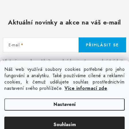
Aktuální novinky a akce na váš e-mail
E-mail
PŘIHLÁSIT SE
Vložením e-mailu souhlasíte s
podmínkami ochrany osobních údajů
Z
Náš web využívá soubory cookies potřebné pro jeho
á
fungování a analytiku. Také používáme cílené a reklamní
Facebook
Kontakt
Jak nakupovat
Poptávka potisku textilu
cookies, k čemuž udělujete souhlas prostřednictvím
p
Akce a slevy
GDPR + cookies
Obchodní podmínky
nastavení svého prohlížeče.
Více informací zde
.
a
t
Doprava
Nastavení
í
Copyright 2026
Colordot.cz
. Všechna práva vyhrazena.
Upravit nastavení
Souhlasím
cookies