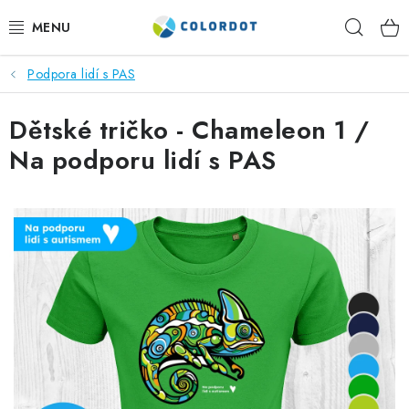
Přejít
Hleda
na
obsah
Podpora lidí s PAS
REKLAMNÍ TEXTIL
Dětské tričko - Chameleon 1 /
REKLAMNÍ PŘEDMĚTY
Na podporu lidí s PAS
ČEPICE A DOPLŇKY
PRACOVNÍ OBLEČENÍ
POTISK TEXTILU
VÝŠIVKA
KONTAKTY