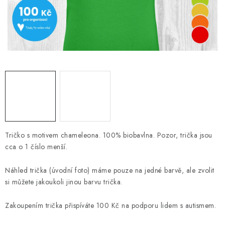
DIGITÁLNÍ TISK
REFLEXNÍ NAŽEHLOVAČKY
TEXTIL S VLASTNÍM POTISKEM
PODPORA LIDÍ S PAS
Jak nakupovat
Potisk textilu/výšivka
Výměna/vrácení zboží
Vánoční trička
Kontakty
Akce a slevy
Tričko s motivem chameleona. 100% biobavlna. Pozor, trička jsou
Obchodní podmínky
GDPR + cookies
cca o 1 číslo menší.
Náhled trička (úvodní foto) máme pouze na jedné barvě, ale zvolit
si můžete jakoukoli jinou barvu trička.
Zakoupením trička přispíváte 100 Kč na podporu lidem s autismem.