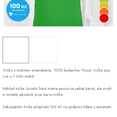
DIGITÁLNÍ TISK
REFLEXNÍ NAŽEHLOVAČKY
TEXTIL S VLASTNÍM POTISKEM
PODPORA LIDÍ S PAS
Jak nakupovat
Potisk textilu/výšivka
Výměna/vrácení zboží
Vánoční trička
Kontakty
Akce a slevy
Tričko s motivem chameleona. 100% biobavlna. Pozor, trička jsou
Obchodní podmínky
GDPR + cookies
cca o 1 číslo menší.
Náhled trička (úvodní foto) máme pouze na jedné barvě, ale zvolit
si můžete jakoukoli jinou barvu trička.
Zakoupením trička přispíváte 100 Kč na podporu lidem s autismem.