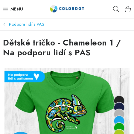
Přejít
Hleda
na
obsah
Podpora lidí s PAS
REKLAMNÍ TEXTIL
Dětské tričko - Chameleon 1 /
REKLAMNÍ PŘEDMĚTY
Na podporu lidí s PAS
ČEPICE A DOPLŇKY
PRACOVNÍ OBLEČENÍ
POTISK TEXTILU
VÝŠIVKA
KONTAKTY