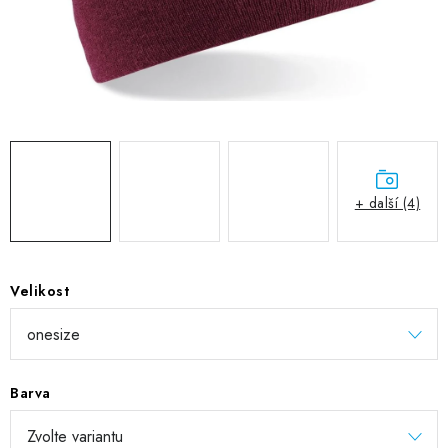
DIGITÁLNÍ TISK
REFLEXNÍ NAŽEHLOVAČKY
TEXTIL S VLASTNÍM POTISKEM
PODPORA LIDÍ S PAS
+ další (4)
Jak nakupovat
Potisk textilu/výšivka
Výměna/vrácení zboží
Vánoční trička
Kontakty
Akce a slevy
Obchodní podmínky
GDPR + cookies
Velikost
Barva