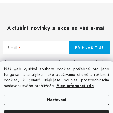
Aktuální novinky a akce na váš e-mail
E-mail
PŘIHLÁSIT SE
Vložením e-mailu souhlasíte s
podmínkami ochrany osobních údajů
Z
Náš web využívá soubory cookies potřebné pro jeho
á
fungování a analytiku. Také používáme cílené a reklamní
Facebook
Kontakt
Jak nakupovat
Poptávka potisku textilu
cookies, k čemuž udělujete souhlas prostřednictvím
p
Akce a slevy
GDPR + cookies
Obchodní podmínky
nastavení svého prohlížeče.
Více informací zde
.
a
t
Doprava
Nastavení
í
Copyright 2026
Colordot.cz
. Všechna práva vyhrazena.
Upravit nastavení