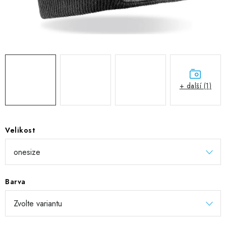
DIGITÁLNÍ TISK
REFLEXNÍ NAŽEHLOVAČKY
TEXTIL S VLASTNÍM POTISKEM
PODPORA LIDÍ S PAS
+ další (1)
Jak nakupovat
Potisk textilu/výšivka
Výměna/vrácení zboží
Vánoční trička
Kontakty
Akce a slevy
Velikost
Obchodní podmínky
GDPR + cookies
Barva