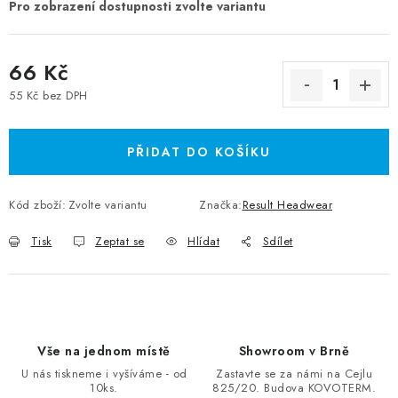
66 Kč
55 Kč bez DPH
Měrná cena:
PŘIDAT DO KOŠÍKU
Kód zboží:
Zvolte variantu
Značka:
Result Headwear
Tisk
Zeptat se
Hlídat
Sdílet
Vše na jednom místě
Showroom v Brně
U nás tiskneme i vyšíváme - od
Zastavte se za námi na Cejlu
10ks.
825/20. Budova KOVOTERM.