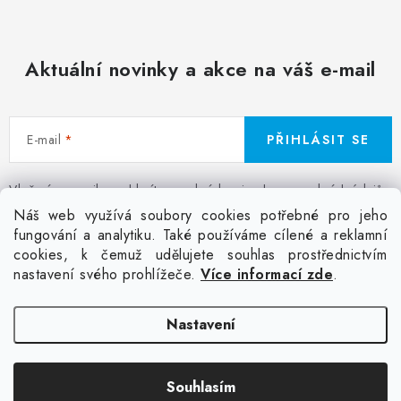
Aktuální novinky a akce na váš e-mail
E-mail
PŘIHLÁSIT SE
Vložením e-mailu souhlasíte s
podmínkami ochrany osobních údajů
Z
Náš web využívá soubory cookies potřebné pro jeho
á
fungování a analytiku. Také používáme cílené a reklamní
Facebook
Kontakt
Jak nakupovat
Poptávka potisku textilu
cookies, k čemuž udělujete souhlas prostřednictvím
p
Akce a slevy
GDPR + cookies
Obchodní podmínky
nastavení svého prohlížeče.
Více informací zde
.
a
t
Doprava
Nastavení
í
Copyright 2026
Colordot.cz
. Všechna práva vyhrazena.
Upravit nastavení
Souhlasím
cookies