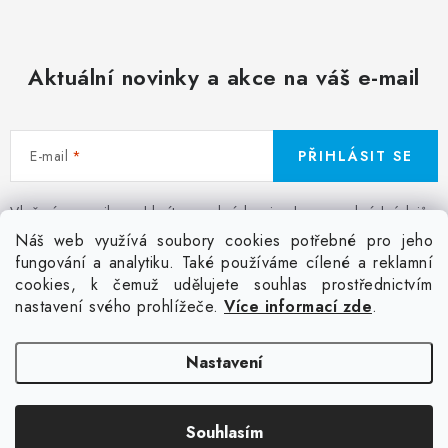
Aktuální novinky a akce na váš e-mail
E-mail
PŘIHLÁSIT SE
Vložením e-mailu souhlasíte s
podmínkami ochrany osobních údajů
Z
Náš web využívá soubory cookies potřebné pro jeho
á
fungování a analytiku. Také používáme cílené a reklamní
Facebook
Kontakt
Jak nakupovat
Poptávka potisku textilu
cookies, k čemuž udělujete souhlas prostřednictvím
p
Akce a slevy
GDPR + cookies
Obchodní podmínky
nastavení svého prohlížeče.
Více informací zde
.
a
t
Doprava
Nastavení
í
Copyright 2026
Colordot.cz
. Všechna práva vyhrazena.
Upravit nastavení
Souhlasím
cookies