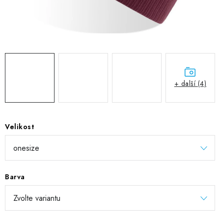
DIGITÁLNÍ TISK
REFLEXNÍ NAŽEHLOVAČKY
TEXTIL S VLASTNÍM POTISKEM
PODPORA LIDÍ S PAS
+ další (4)
Jak nakupovat
Potisk textilu/výšivka
Výměna/vrácení zboží
Vánoční trička
Kontakty
Akce a slevy
Velikost
Obchodní podmínky
GDPR + cookies
Barva