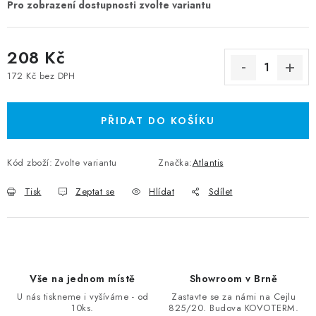
208 Kč
172 Kč bez DPH
Měrná cena:
PŘIDAT DO KOŠÍKU
Kód zboží:
Zvolte variantu
Značka:
Atlantis
Tisk
Zeptat se
Hlídat
Sdílet
Vše na jednom místě
Showroom v Brně
U nás tiskneme i vyšíváme - od
Zastavte se za námi na Cejlu
10ks.
825/20. Budova KOVOTERM.