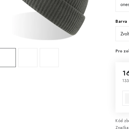
Barva
1
133
Mě
Kód zbo
Značka