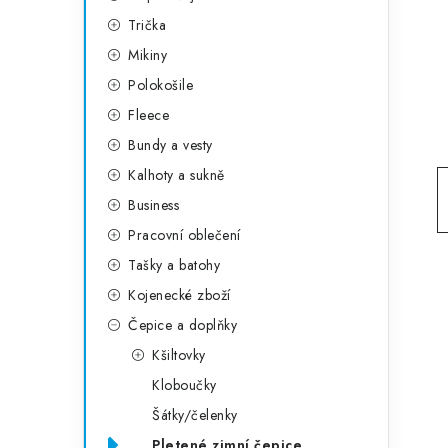
g
r
Trička
o
Mikiny
a
r
Polokošile
n
i
Fleece
e
n
Bundy a vesty
í
Kalhoty a sukně
Business
p
Pracovní oblečení
a
Tašky a batohy
n
Kojenecké zboží
e
Čepice a doplňky
Kšiltovky
l
Kloboučky
Šátky/čelenky
Pletené zimní čepice