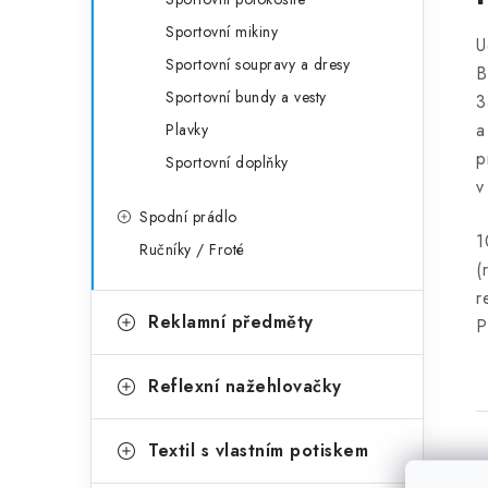
Sportovní mikiny
U
Sportovní soupravy a dresy
B
Sportovní bundy a vesty
3
a
Plavky
p
Sportovní doplňky
v
Spodní prádlo
1
Ručníky / Froté
(
r
Reklamní předměty
P
Reflexní nažehlovačky
Textil s vlastním potiskem