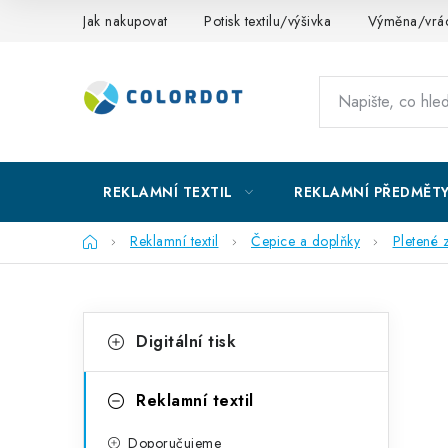
Přejít
Jak nakupovat
Potisk textilu/výšivka
Výměna/vrác
na
obsah
REKLAMNÍ TEXTIL
REKLAMNÍ PŘEDMĚT
Domů
Reklamní textil
Čepice a doplňky
Pletené 
P
K
Přeskočit
Digitální tisk
kategorie
a
o
t
s
Reklamní textil
e
t
Doporučujeme