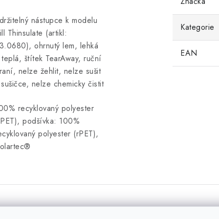
Značka
držitelný nástupce k modelu
Kategorie
ill Thinsulate (artikl:
3.0680), ohrnutý lem, lehká
EAN
 teplá, štítek TearAway, ruční
raní, nelze žehlit, nelze sušit
 sušičce, nelze chemicky čistit
00% recyklovaný polyester
rPET), podšívka: 100%
ecyklovaný polyester (rPET),
olartec®