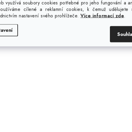
uďte první, kdo napíše příspěvek k této položce.
b využívá soubory cookies potřebné pro jeho fungování a ana
oužíváme cílené a reklamní cookies, k čemuž udělujete 
ednictvím nastavení svého prohlížeče.
Více informací zde
.
ouze registrovaní uživatelé mohou vkládat příspěvky. Prosím
tavení
Souhl