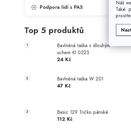
B
Náš we
Podpora lidí s PAS
Také p
prostř
P
Top 5 produktů
Nas
Bavlněná taška s dlouhým
uchem KI 0223
24 Kč
Bavlněná taška W 201
47 Kč
Basic 129 Tričko pánské
112 Kč