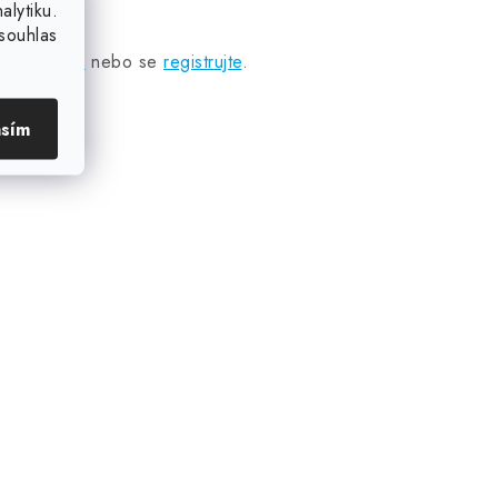
lytiku.
souhlas
přihlaste se
nebo se
registrujte
.
asím