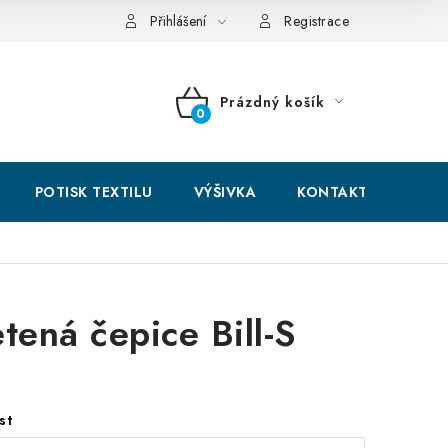
hodní podmínky
GDPR + cookies
Přihlášení
Registrace
Prázdný košík
NÁKUPNÍ
KOŠÍK
POTISK TEXTILU
VÝŠIVKA
KONTAKTY
etená čepice Bill-S
st