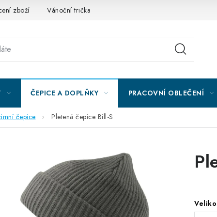
ení zboží
Vánoční trička
Kontakty
Akce a slevy
Obc
Y
ČEPICE A DOPLŇKY
PRACOVNÍ OBLEČENÍ
zimní čepice
Pletená čepice Bill-S
Pl
Veliko