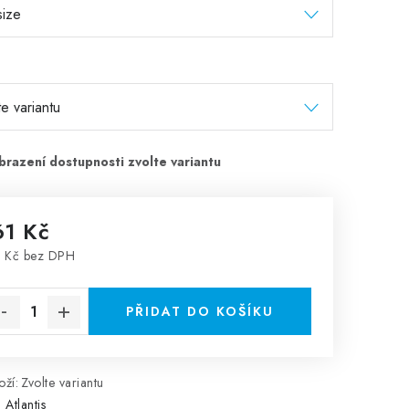
61 Kč
 Kč bez DPH
rná cena:
PŘIDAT DO KOŠÍKU
ží:
Zvolte variantu
:
Atlantis