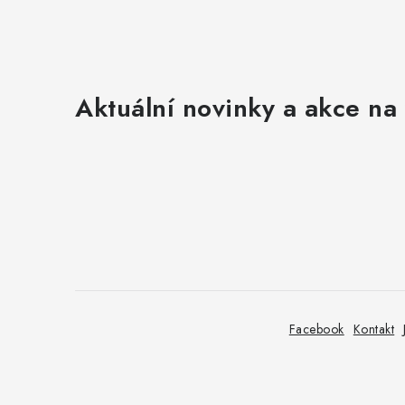
Aktuální novinky a akce na 
Z
á
p
a
t
Facebook
Kontakt
í