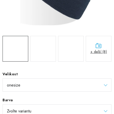
DIGITÁLNÍ TISK
REFLEXNÍ NAŽEHLOVAČKY
TEXTIL S VLASTNÍM POTISKEM
PODPORA LIDÍ S PAS
+ další (8)
Jak nakupovat
Potisk textilu/výšivka
Výměna/vrácení zboží
Vánoční trička
Kontakty
Akce a slevy
Obchodní podmínky
GDPR + cookies
Velikost
Barva