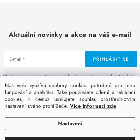
Aktuální novinky a akce na váš e-mail
E-mail
PŘIHLÁSIT SE
Vložením e-mailu souhlasíte s
podmínkami ochrany osobních údajů
Z
Náš web využívá soubory cookies potřebné pro jeho
á
fungování a analytiku. Také používáme cílené a reklamní
Facebook
Kontakt
Jak nakupovat
Poptávka potisku textilu
cookies, k čemuž udělujete souhlas prostřednictvím
p
Akce a slevy
GDPR + cookies
Obchodní podmínky
nastavení svého prohlížeče.
Více informací zde
.
a
t
Doprava
Nastavení
í
Copyright 2026
Colordot.cz
. Všechna práva vyhrazena.
Upravit nastavení