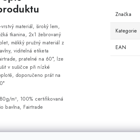
produktu
Značka
-vrstvý materiál, široký lem,
Kategorie
ěžká tkanina, 2x1 žebrovaný
plet, měkký pružný materiál z
EAN
avlny, viditelná etiketa
airtrade, pratelné na 60°, lze
ušit v sušičce při nízké
eplotě, doporučeno prát na
0°
80g/m², 100% certifikovaná
io bavlna, Fairtrade