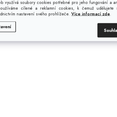
b využívá soubory cookies potřebné pro jeho fungování a ana
oužíváme cílené a reklamní cookies, k čemuž udělujete 
uďte první, kdo napíše příspěvek k této položce.
ednictvím nastavení svého prohlížeče.
Více informací zde
.
ouze registrovaní uživatelé mohou vkládat příspěvky. Prosím
tavení
Souhl