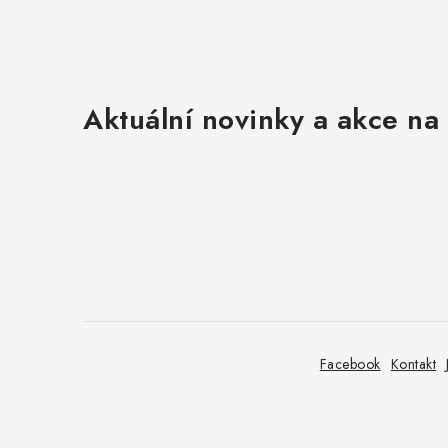
Aktuální novinky a akce na 
Z
á
p
a
t
Facebook
Kontakt
í