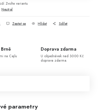
ží:
Zvolte variantu
:
Neutral
k
Zeptat se
Hlídat
Sdílet
 Brně
Doprava zdarma
mi na Cejlu
U objednávek nad 3000 Kč
doprava zdarma.
vé parametry