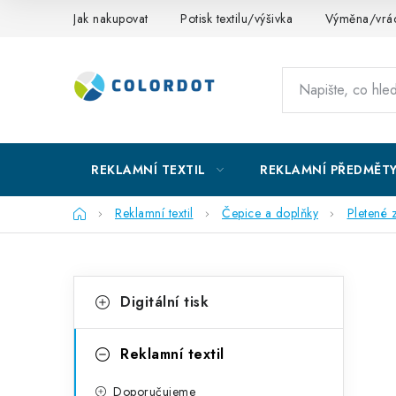
Přejít
Jak nakupovat
Potisk textilu/výšivka
Výměna/vrác
na
obsah
REKLAMNÍ TEXTIL
REKLAMNÍ PŘEDMĚT
Domů
Reklamní textil
Čepice a doplňky
Pletené 
P
K
Přeskočit
Digitální tisk
kategorie
a
o
t
s
Reklamní textil
e
t
Doporučujeme