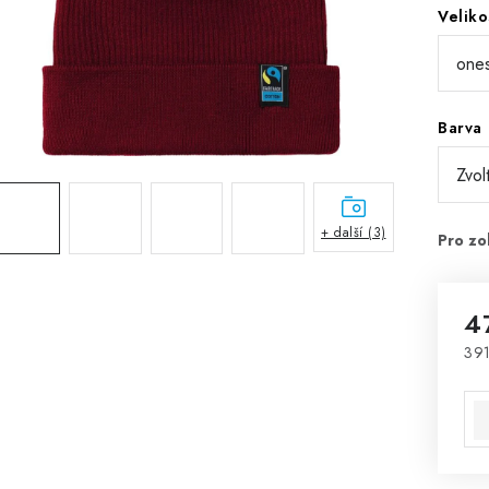
Veliko
Barva
+ další (3)
4
391
Mě