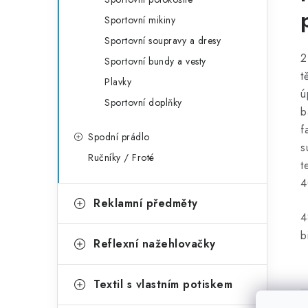
Sportovní mikiny
Sportovní soupravy a dresy
2
Sportovní bundy a vesty
t
Plavky
ú
Sportovní doplňky
b
f
Spodní prádlo
s
Ručníky / Froté
t
4
Reklamní předměty
4
b
Reflexní nažehlovačky
Textil s vlastním potiskem