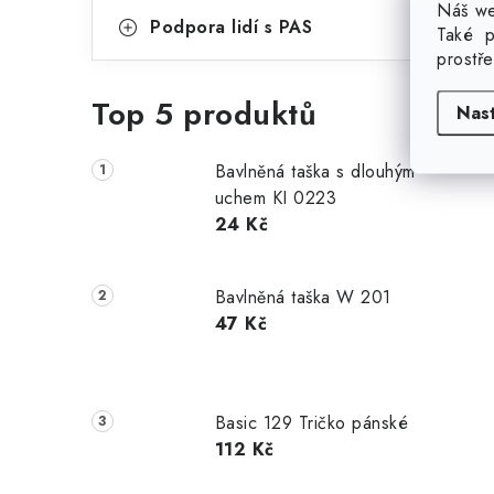
Náš we
Podpora lidí s PAS
Také p
B
prostř
Top 5 produktů
P
Nas
Bavlněná taška s dlouhým
uchem KI 0223
24 Kč
Bavlněná taška W 201
47 Kč
Basic 129 Tričko pánské
112 Kč