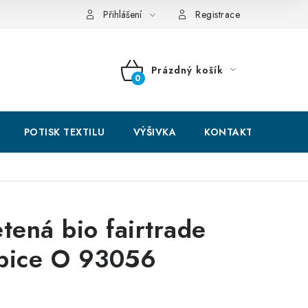
hodní podmínky
GDPR + cookies
Přihlášení
Registrace
Prázdný košík
NÁKUPNÍ
KOŠÍK
POTISK TEXTILU
VÝŠIVKA
KONTAKTY
etená bio fairtrade
pice O 93056