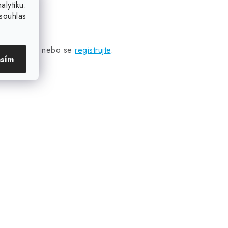
lytiku.
souhlas
přihlaste se
nebo se
registrujte
.
asím