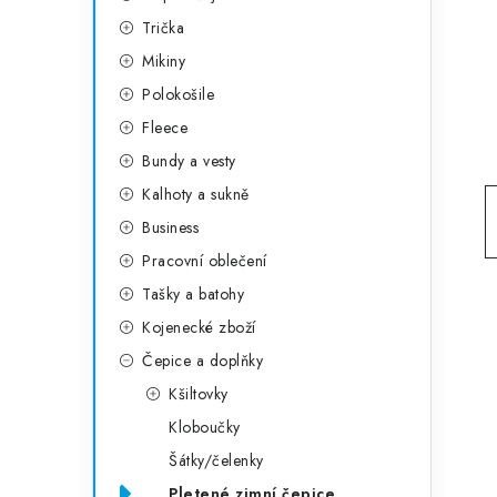
g
r
Trička
o
Mikiny
a
r
Polokošile
n
i
Fleece
e
n
Bundy a vesty
í
Kalhoty a sukně
Business
p
Pracovní oblečení
a
Tašky a batohy
n
Kojenecké zboží
e
Čepice a doplňky
Kšiltovky
l
Kloboučky
Šátky/čelenky
Pletené zimní čepice