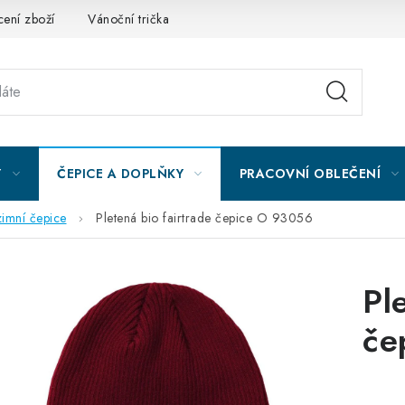
ení zboží
Vánoční trička
Kontakty
Akce a slevy
Obc
Y
ČEPICE A DOPLŇKY
PRACOVNÍ OBLEČENÍ
zimní čepice
Pletená bio fairtrade čepice O 93056
Pl
če