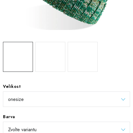
DIGITÁLNÍ TISK
REFLEXNÍ NAŽEHLOVAČKY
TEXTIL S VLASTNÍM POTISKEM
PODPORA LIDÍ S PAS
Jak nakupovat
Potisk textilu/výšivka
Výměna/vrácení zboží
Vánoční trička
Kontakty
Akce a slevy
Obchodní podmínky
GDPR + cookies
Velikost
Barva