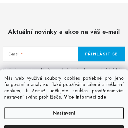
Aktuální novinky a akce na váš e-mail
E-mail
PŘIHLÁSIT SE
Vložením e-mailu souhlasíte s
podmínkami ochrany osobních údajů
Z
Náš web využívá soubory cookies potřebné pro jeho
á
fungování a analytiku. Také používáme cílené a reklamní
Facebook
Kontakt
Jak nakupovat
Poptávka potisku textilu
cookies, k čemuž udělujete souhlas prostřednictvím
p
Akce a slevy
GDPR + cookies
Obchodní podmínky
nastavení svého prohlížeče.
Více informací zde
.
a
t
Doprava
Nastavení
í
Copyright 2026
Colordot.cz
. Všechna práva vyhrazena.
Upravit nastavení