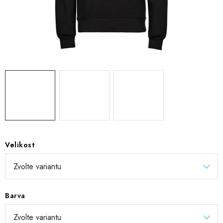
DIGITÁLNÍ TISK
REFLEXNÍ NAŽEHLOVAČKY
TEXTIL S VLASTNÍM POTISKEM
PODPORA LIDÍ S PAS
Jak nakupovat
Potisk textilu/výšivka
Výměna/vrácení zboží
Vánoční trička
Kontakty
Akce a slevy
Obchodní podmínky
GDPR + cookies
Velikost
Barva