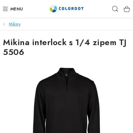
Přejít
Hleda
na
obsah
Mikiny
REKLAMNÍ TEXTIL
Mikina interlock s 1/4 zipem TJ
REKLAMNÍ PŘEDMĚTY
5506
ČEPICE A DOPLŇKY
PRACOVNÍ OBLEČENÍ
POTISK TEXTILU
VÝŠIVKA
KONTAKTY