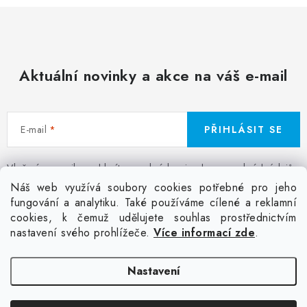
Aktuální novinky a akce na váš e-mail
E-mail
PŘIHLÁSIT SE
Vložením e-mailu souhlasíte s
podmínkami ochrany osobních údajů
Z
Náš web využívá soubory cookies potřebné pro jeho
á
fungování a analytiku. Také používáme cílené a reklamní
Facebook
Kontakt
Jak nakupovat
Poptávka potisku textilu
cookies, k čemuž udělujete souhlas prostřednictvím
p
Akce a slevy
GDPR + cookies
Obchodní podmínky
nastavení svého prohlížeče.
Více informací zde
.
a
t
Doprava
Nastavení
í
Copyright 2026
Colordot.cz
. Všechna práva vyhrazena.
Upravit nastavení