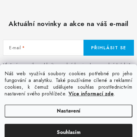
Aktuální novinky a akce na váš e-mail
E-mail
PŘIHLÁSIT SE
Vložením e-mailu souhlasíte s
podmínkami ochrany osobních údajů
Z
Náš web využívá soubory cookies potřebné pro jeho
á
fungování a analytiku. Také používáme cílené a reklamní
Facebook
Kontakt
Jak nakupovat
Poptávka potisku textilu
cookies, k čemuž udělujete souhlas prostřednictvím
p
Akce a slevy
GDPR + cookies
Obchodní podmínky
nastavení svého prohlížeče.
Více informací zde
.
a
t
Doprava
Nastavení
í
Copyright 2026
Colordot.cz
. Všechna práva vyhrazena.
Upravit nastavení
Souhlasím
cookies