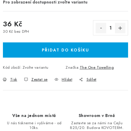
36 Kč
30 Kč bez DPH
Měrná cena:
PŘIDAT DO KOŠÍKU
Kód zboží:
Zvolte variantu
Značka:
The One Towelling
Tisk
Zeptat se
Hlídat
Sdílet
Vše na jednom místě
Showroom v Brně
U nás tiskneme i vyšíváme - od
Zastavte se za námi na Cejlu
10ks.
825/20. Budova KOVOTERM.