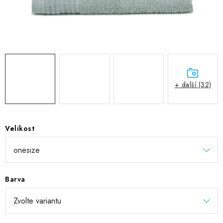
DIGITÁLNÍ TISK
REFLEXNÍ NAŽEHLOVAČKY
TEXTIL S VLASTNÍM POTISKEM
PODPORA LIDÍ S PAS
+ další (32)
Jak nakupovat
Potisk textilu/výšivka
Výměna/vrácení zboží
Vánoční trička
Kontakty
Akce a slevy
Velikost
Obchodní podmínky
GDPR + cookies
Barva