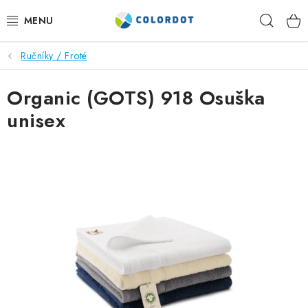
Přejít
Hleda
na
obsah
Ručníky / Froté
REKLAMNÍ TEXTIL
Organic (GOTS) 918 Osuška
REKLAMNÍ PŘEDMĚTY
unisex
ČEPICE A DOPLŇKY
PRACOVNÍ OBLEČENÍ
POTISK TEXTILU
VÝŠIVKA
KONTAKTY