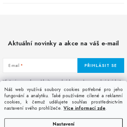
Aktuální novinky a akce na váš e-mail
E-mail
PŘIHLÁSIT SE
Vložením e-mailu souhlasíte s
podmínkami ochrany osobních údajů
Z
Náš web využívá soubory cookies potřebné pro jeho
á
fungování a analytiku. Také používáme cílené a reklamní
Facebook
Kontakt
Jak nakupovat
Poptávka potisku textilu
cookies, k čemuž udělujete souhlas prostřednictvím
p
Akce a slevy
GDPR + cookies
Obchodní podmínky
nastavení svého prohlížeče.
Více informací zde
.
a
t
Doprava
Nastavení