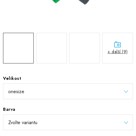
DIGITÁLNÍ TISK
REFLEXNÍ NAŽEHLOVAČKY
TEXTIL S VLASTNÍM POTISKEM
PODPORA LIDÍ S PAS
+ další (9)
Jak nakupovat
Potisk textilu/výšivka
Výměna/vrácení zboží
Vánoční trička
Kontakty
Akce a slevy
Velikost
Obchodní podmínky
GDPR + cookies
Barva