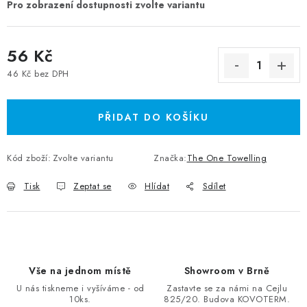
56 Kč
46 Kč bez DPH
Měrná cena:
PŘIDAT DO KOŠÍKU
Kód zboží:
Zvolte variantu
Značka:
The One Towelling
Tisk
Zeptat se
Hlídat
Sdílet
Vše na jednom místě
Showroom v Brně
U nás tiskneme i vyšíváme - od
Zastavte se za námi na Cejlu
10ks.
825/20. Budova KOVOTERM.