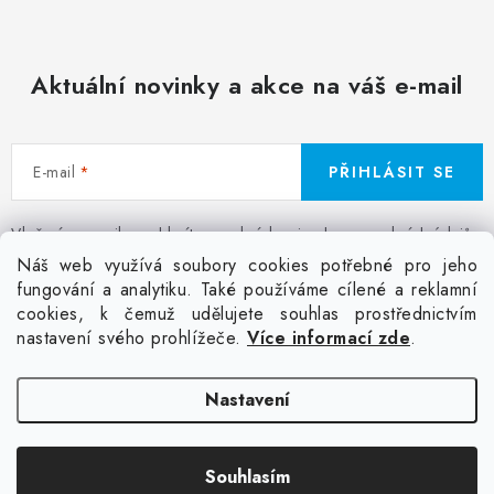
Aktuální novinky a akce na váš e-mail
E-mail
PŘIHLÁSIT SE
Vložením e-mailu souhlasíte s
podmínkami ochrany osobních údajů
Z
Náš web využívá soubory cookies potřebné pro jeho
á
fungování a analytiku. Také používáme cílené a reklamní
Facebook
Kontakt
Jak nakupovat
Poptávka potisku textilu
cookies, k čemuž udělujete souhlas prostřednictvím
p
Akce a slevy
GDPR + cookies
Obchodní podmínky
nastavení svého prohlížeče.
Více informací zde
.
a
t
Doprava
Nastavení
í
Copyright 2026
Colordot.cz
. Všechna práva vyhrazena.
Upravit nastavení
Souhlasím
cookies