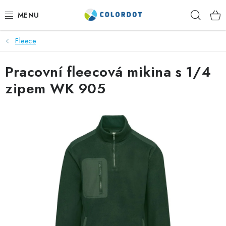
Přejít
Hleda
na
obsah
Fleece
REKLAMNÍ TEXTIL
Pracovní fleecová mikina s 1/4
REKLAMNÍ PŘEDMĚTY
zipem WK 905
ČEPICE A DOPLŇKY
PRACOVNÍ OBLEČENÍ
POTISK TEXTILU
VÝŠIVKA
KONTAKTY