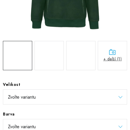
DIGITÁLNÍ TISK
REFLEXNÍ NAŽEHLOVAČKY
TEXTIL S VLASTNÍM POTISKEM
PODPORA LIDÍ S PAS
+ další (1)
Jak nakupovat
Potisk textilu/výšivka
Výměna/vrácení zboží
Vánoční trička
Kontakty
Akce a slevy
Obchodní podmínky
GDPR + cookies
Velikost
Barva