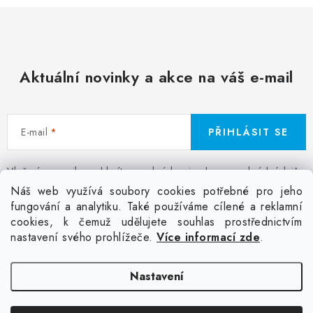
Aktuální novinky a akce na váš e-mail
E-mail
PŘIHLÁSIT SE
Vložením e-mailu souhlasíte s
podmínkami ochrany osobních údajů
Z
Náš web využívá soubory cookies potřebné pro jeho
á
fungování a analytiku. Také používáme cílené a reklamní
Facebook
Kontakt
Jak nakupovat
Poptávka potisku textilu
cookies, k čemuž udělujete souhlas prostřednictvím
p
Akce a slevy
GDPR + cookies
Obchodní podmínky
nastavení svého prohlížeče.
Více informací zde
.
a
t
Doprava
Nastavení
í
Copyright 2026
Colordot.cz
. Všechna práva vyhrazena.
Upravit nastavení