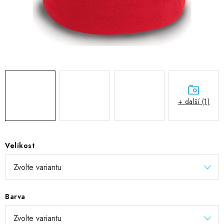
DIGITÁLNÍ TISK
REFLEXNÍ NAŽEHLOVAČKY
TEXTIL S VLASTNÍM POTISKEM
PODPORA LIDÍ S PAS
+ další (1)
Jak nakupovat
Potisk textilu/výšivka
Výměna/vrácení zboží
Vánoční trička
Kontakty
Akce a slevy
Obchodní podmínky
GDPR + cookies
Velikost
Barva