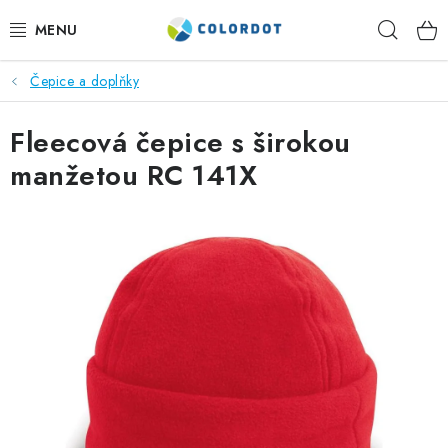
Přejít
Hleda
na
obsah
Čepice a doplňky
REKLAMNÍ TEXTIL
Fleecová čepice s širokou
REKLAMNÍ PŘEDMĚTY
manžetou RC 141X
ČEPICE A DOPLŇKY
PRACOVNÍ OBLEČENÍ
POTISK TEXTILU
VÝŠIVKA
KONTAKTY