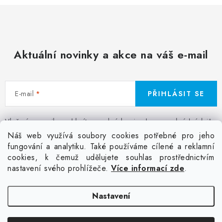
Aktuální novinky a akce na váš e-mail
E-mail
PŘIHLÁSIT SE
Vložením e-mailu souhlasíte s
podmínkami ochrany osobních údajů
Z
Náš web využívá soubory cookies potřebné pro jeho
á
fungování a analytiku. Také používáme cílené a reklamní
Facebook
Kontakt
Jak nakupovat
Poptávka potisku textilu
cookies, k čemuž udělujete souhlas prostřednictvím
p
Akce a slevy
GDPR + cookies
Obchodní podmínky
nastavení svého prohlížeče.
Více informací zde
.
a
t
Doprava
Nastavení
í
Copyright 2026
Colordot.cz
. Všechna práva vyhrazena.
Upravit nastavení