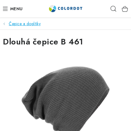
Přejít
Hleda
na
obsah
Čepice a doplňky
REKLAMNÍ TEXTIL
Dlouhá čepice B 461
REKLAMNÍ PŘEDMĚTY
ČEPICE A DOPLŇKY
PRACOVNÍ OBLEČENÍ
POTISK TEXTILU
VÝŠIVKA
KONTAKTY