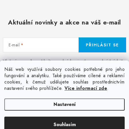
Aktuální novinky a akce na váš e-mail
E-mail
PŘIHLÁSIT SE
Vložením e-mailu souhlasíte s
podmínkami ochrany osobních údajů
Z
Náš web využívá soubory cookies potřebné pro jeho
á
fungování a analytiku. Také používáme cílené a reklamní
Facebook
Kontakt
Jak nakupovat
Poptávka potisku textilu
cookies, k čemuž udělujete souhlas prostřednictvím
p
Akce a slevy
GDPR + cookies
Obchodní podmínky
nastavení svého prohlížeče.
Více informací zde
.
a
t
Doprava
Nastavení
í
Copyright 2026
Colordot.cz
. Všechna práva vyhrazena.
Upravit nastavení
Souhlasím
cookies