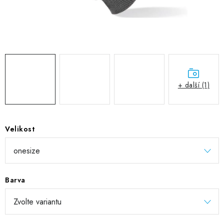
DIGITÁLNÍ TISK
REFLEXNÍ NAŽEHLOVAČKY
TEXTIL S VLASTNÍM POTISKEM
PODPORA LIDÍ S PAS
+ další (1)
Jak nakupovat
Potisk textilu/výšivka
Výměna/vrácení zboží
Vánoční trička
Kontakty
Akce a slevy
Velikost
Obchodní podmínky
GDPR + cookies
Barva