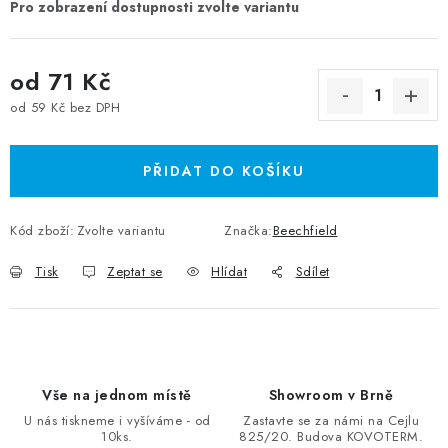
od
71 Kč
od
59 Kč
bez DPH
Měrná cena:
PŘIDAT DO KOŠÍKU
Kód zboží:
Zvolte variantu
Značka:
Beechfield
Tisk
Zeptat se
Hlídat
Sdílet
Vše na jednom místě
Showroom v Brně
U nás tiskneme i vyšíváme - od
Zastavte se za námi na Cejlu
10ks.
825/20. Budova KOVOTERM.