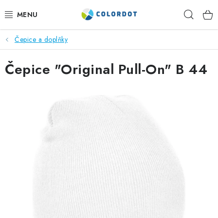
Přejít
Hleda
na
obsah
Čepice a doplňky
REKLAMNÍ TEXTIL
Čepice "Original Pull-On" B 44
REKLAMNÍ PŘEDMĚTY
ČEPICE A DOPLŇKY
PRACOVNÍ OBLEČENÍ
POTISK TEXTILU
VÝŠIVKA
KONTAKTY