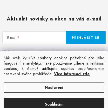
Aktuální novinky a akce na váš e-mail
E-mail
PŘIHLÁSIT SE
Vložením e-mailu souhlasíte s
podmínkami ochrany osobních údajů
Z
Náš web využívá soubory cookies potřebné pro jeho
á
fungování a analytiku. Také používáme cílené a reklamní
Facebook
Kontakt
Jak nakupovat
Poptávka potisku textilu
cookies, k čemuž udělujete souhlas prostřednictvím
p
Akce a slevy
GDPR + cookies
Obchodní podmínky
nastavení svého prohlížeče.
Více informací zde
.
a
t
Doprava
Nastavení
í
Copyright 2026
Colordot.cz
. Všechna práva vyhrazena.
Upravit nastavení
Souhlasím
cookies