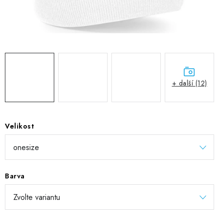
DIGITÁLNÍ TISK
REFLEXNÍ NAŽEHLOVAČKY
TEXTIL S VLASTNÍM POTISKEM
PODPORA LIDÍ S PAS
+ další (12)
Jak nakupovat
Potisk textilu/výšivka
Výměna/vrácení zboží
Vánoční trička
Kontakty
Akce a slevy
Velikost
Obchodní podmínky
GDPR + cookies
Barva