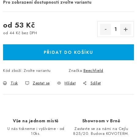
od
53 Kč
od
44 Kč
bez DPH
Měrná cena:
PŘIDAT DO KOŠÍKU
Kód zboží:
Zvolte variantu
Značka:
Beechfield
Tisk
Zeptat se
Hlídat
Sdílet
Vše na jednom místě
Showroom v Brně
U nás tiskneme i vyšíváme - od
Zastavte se za námi na Cejlu
10ks.
825/20. Budova KOVOTERM.