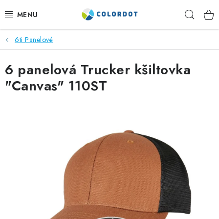
Přejít
Hleda
na
obsah
6ti Panelové
REKLAMNÍ TEXTIL
6 panelová Trucker kšiltovka
REKLAMNÍ PŘEDMĚTY
"Canvas" 110ST
ČEPICE A DOPLŇKY
PRACOVNÍ OBLEČENÍ
POTISK TEXTILU
VÝŠIVKA
KONTAKTY