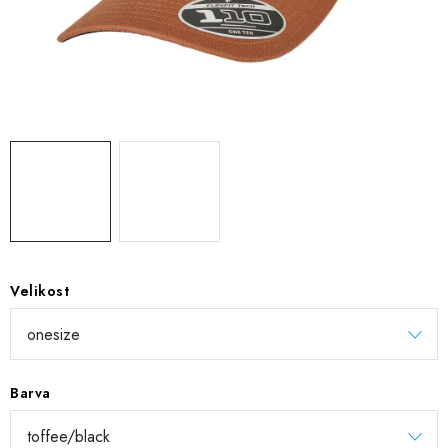
DIGITÁLNÍ TISK
REFLEXNÍ NAŽEHLOVAČKY
TEXTIL S VLASTNÍM POTISKEM
PODPORA LIDÍ S PAS
Jak nakupovat
Potisk textilu/výšivka
Výměna/vrácení zboží
Vánoční trička
Kontakty
Akce a slevy
Obchodní podmínky
GDPR + cookies
Velikost
Barva