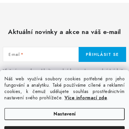
Aktuální novinky a akce na váš e-mail
E-mail
PŘIHLÁSIT SE
Vložením e-mailu souhlasíte s
podmínkami ochrany osobních údajů
Z
Náš web využívá soubory cookies potřebné pro jeho
á
fungování a analytiku. Také používáme cílené a reklamní
Facebook
Kontakt
Jak nakupovat
Poptávka potisku textilu
cookies, k čemuž udělujete souhlas prostřednictvím
p
Akce a slevy
GDPR + cookies
Obchodní podmínky
nastavení svého prohlížeče.
Více informací zde
.
a
t
Doprava
Nastavení
í
Copyright 2026
Colordot.cz
. Všechna práva vyhrazena.
Upravit nastavení