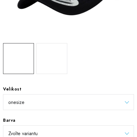
DIGITÁLNÍ TISK
REFLEXNÍ NAŽEHLOVAČKY
TEXTIL S VLASTNÍM POTISKEM
PODPORA LIDÍ S PAS
Jak nakupovat
Potisk textilu/výšivka
Výměna/vrácení zboží
Vánoční trička
Kontakty
Akce a slevy
Obchodní podmínky
GDPR + cookies
Velikost
Barva