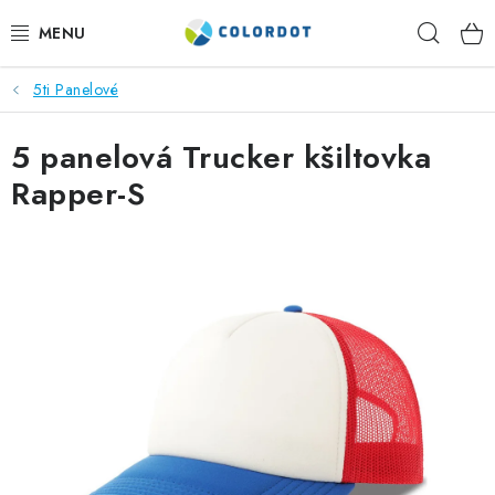
Přejít
Hleda
na
obsah
5ti Panelové
REKLAMNÍ TEXTIL
5 panelová Trucker kšiltovka
REKLAMNÍ PŘEDMĚTY
Rapper-S
ČEPICE A DOPLŇKY
PRACOVNÍ OBLEČENÍ
POTISK TEXTILU
VÝŠIVKA
KONTAKTY