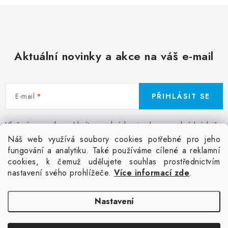
Aktuální novinky a akce na váš e-mail
E-mail
PŘIHLÁSIT SE
Vložením e-mailu souhlasíte s
podmínkami ochrany osobních údajů
Z
Náš web využívá soubory cookies potřebné pro jeho
á
fungování a analytiku. Také používáme cílené a reklamní
Facebook
Kontakt
Jak nakupovat
Poptávka potisku textilu
cookies, k čemuž udělujete souhlas prostřednictvím
p
Akce a slevy
GDPR + cookies
Obchodní podmínky
nastavení svého prohlížeče.
Více informací zde
.
a
t
Doprava
Nastavení
í
Copyright 2026
Colordot.cz
. Všechna práva vyhrazena.
Upravit nastavení