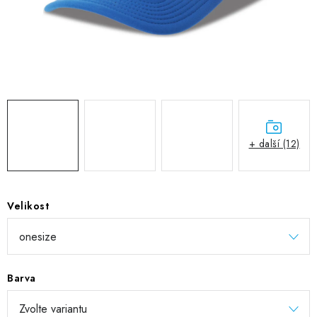
DIGITÁLNÍ TISK
REFLEXNÍ NAŽEHLOVAČKY
TEXTIL S VLASTNÍM POTISKEM
PODPORA LIDÍ S PAS
+ další (12)
Jak nakupovat
Potisk textilu/výšivka
Výměna/vrácení zboží
Vánoční trička
Kontakty
Akce a slevy
Obchodní podmínky
GDPR + cookies
Velikost
Barva