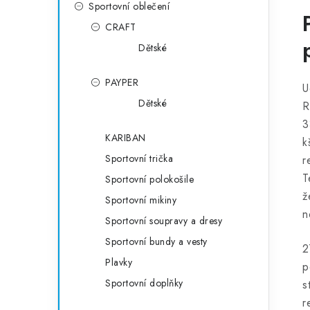
Sportovní oblečení
CRAFT
Dětské
PAYPER
U
Dětské
R
3
KARIBAN
k
Sportovní trička
r
T
Sportovní polokošile
ž
Sportovní mikiny
n
Sportovní soupravy a dresy
Sportovní bundy a vesty
2
Plavky
p
Sportovní doplňky
s
r