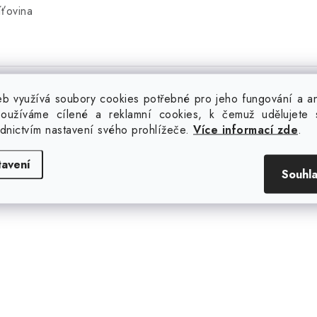
íťovina
b využívá soubory cookies potřebné pro jeho fungování a ana
oužíváme cílené a reklamní cookies, k čemuž udělujete 
uďte první, kdo napíše příspěvek k této položce.
ednictvím nastavení svého prohlížeče.
Více informací zde
.
ouze registrovaní uživatelé mohou vkládat příspěvky. Prosím
tavení
Souhl