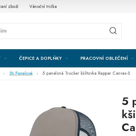
ení zboží
Vánoční trička
Kontakty
Akce a slevy
Obc
Y
ČEPICE A DOPLŇKY
PRACOVNÍ OBLEČENÍ
5ti Panelové
5 panelová Trucker kšiltovka Rapper Canvas-S
5 
kš
Ca