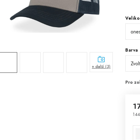
Veliko
Barva
+ další (3)
1
144
Mě