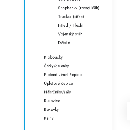
Snapbacky (rovný kšilt)
Trucker (síťka)
Fitted / Flexfit
Vojenský střih
Dětské
Kloboučky
Šátky/čelenky
Pletené zimní čepice
Úpletové čepice
Nákrčníky/šály
Rukavice
Bekovky
Kšilty