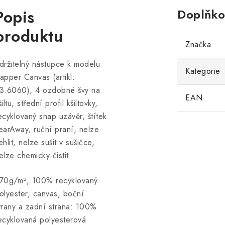
Popis
Doplňko
produktu
Značka
držitelný nástupce k modelu
Kategorie
apper Canvas (artikl:
3.6060), 4 ozdobné švy na
EAN
šiltu, střední profil kšiltovky,
ecyklovaný snap uzávěr, štítek
earAway, ruční praní, nelze
ehlit, nelze sušit v sušičce,
elze chemicky čistit
70g/m², 100% recyklovaný
olyester, canvas, boční
trany a zadní strana: 100%
ecyklovaná polyesterová