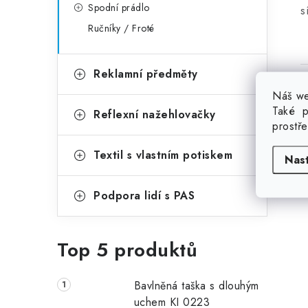
Spodní prádlo
s
Ručníky / Froté
Reklamní předměty
Náš we
Také p
Reflexní nažehlovačky
B
prostř
P
Textil s vlastním potiskem
Nas
Podpora lidí s PAS
Top 5 produktů
Bavlněná taška s dlouhým
uchem KI 0223