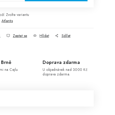
ží:
Zvolte variantu
:
Atlantis
k
Zeptat se
Hlídat
Sdílet
 Brně
Doprava zdarma
mi na Cejlu
U objednávek nad 3000 Kč
doprava zdarma.