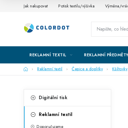
Přejít
Jak nakupovat
Potisk textilu/výšivka
Výměna/vrác
na
obsah
REKLAMNÍ TEXTIL
REKLAMNÍ PŘEDMĚT
Domů
Reklamní textil
Čepice a doplňky
Kšiltovky
P
K
Přeskočit
Digitální tisk
kategorie
a
o
t
s
Reklamní textil
e
t
Doporučujeme