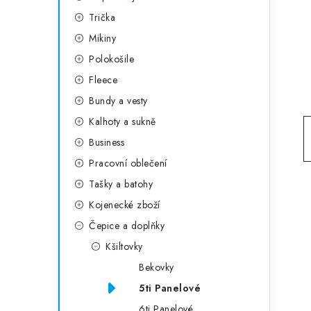
g
r
Trička
o
Mikiny
a
r
Polokošile
n
i
Fleece
e
n
Bundy a vesty
í
Kalhoty a sukně
Business
p
Pracovní oblečení
a
Tašky a batohy
n
Kojenecké zboží
e
Čepice a doplňky
Kšiltovky
l
Bekovky
5ti Panelové
6ti Panelové