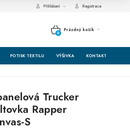
hodní podmínky
GDPR + cookies
Přihlášení
Registrace
Prázdný košík
NÁKUPNÍ
KOŠÍK
POTISK TEXTILU
VÝŠIVKA
KONTAKTY
panelová Trucker
iltovka Rapper
nvas-S