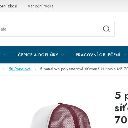
ení zboží
Vánoční trička
Kontakty
Akce a slevy
Obc
Y
ČEPICE A DOPLŇKY
PRACOVNÍ OBLEČENÍ
5ti Panelové
5 panelová polyesterová síťovaná kšiltovka MB 7
5 
sí
70