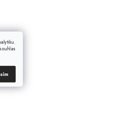
lytiku.
souhlas
asím