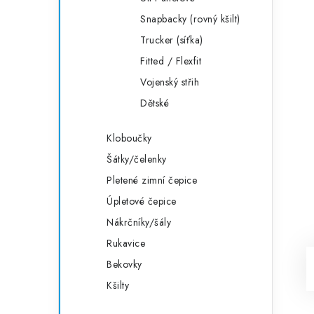
Snapbacky (rovný kšilt)
Trucker (síťka)
Fitted / Flexfit
Vojenský střih
Dětské
Kloboučky
Šátky/čelenky
Pletené zimní čepice
Úpletové čepice
Nákrčníky/šály
Rukavice
Bekovky
Kšilty