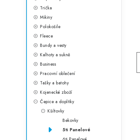
g
r
Trička
o
Mikiny
a
r
Polokošile
n
i
Fleece
e
n
Bundy a vesty
í
Kalhoty a sukně
Business
p
Pracovní oblečení
a
Tašky a batohy
n
Kojenecké zboží
e
Čepice a doplňky
Kšiltovky
l
Bekovky
5ti Panelové
6ti Panelové