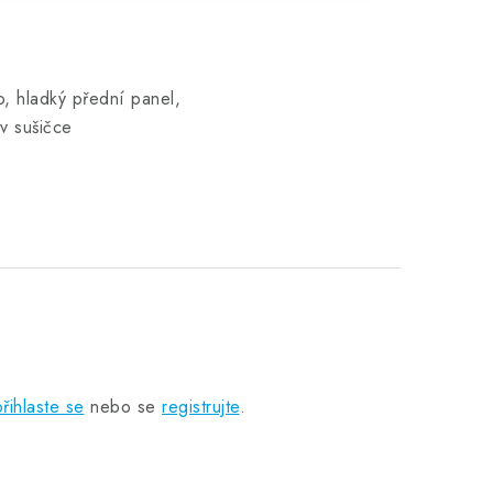
o, hladký přední panel,
 v sušičce
přihlaste se
nebo se
registrujte
.