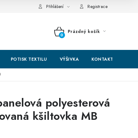
hodní podmínky
GDPR + cookies
Přihlášení
Registrace
Prázdný košík
NÁKUPNÍ
KOŠÍK
POTISK TEXTILU
VÝŠIVKA
KONTAKTY
0
panelová polyesterová
ťovaná kšiltovka MB