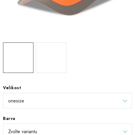
DIGITÁLNÍ TISK
REFLEXNÍ NAŽEHLOVAČKY
TEXTIL S VLASTNÍM POTISKEM
PODPORA LIDÍ S PAS
Jak nakupovat
Potisk textilu/výšivka
Výměna/vrácení zboží
Vánoční trička
Kontakty
Akce a slevy
Obchodní podmínky
GDPR + cookies
Velikost
Barva