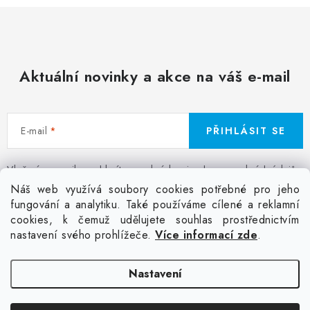
Aktuální novinky a akce na váš e-mail
E-mail
PŘIHLÁSIT SE
Vložením e-mailu souhlasíte s
podmínkami ochrany osobních údajů
Z
Náš web využívá soubory cookies potřebné pro jeho
á
fungování a analytiku. Také používáme cílené a reklamní
Facebook
Kontakt
Jak nakupovat
Poptávka potisku textilu
cookies, k čemuž udělujete souhlas prostřednictvím
p
Akce a slevy
GDPR + cookies
Obchodní podmínky
nastavení svého prohlížeče.
Více informací zde
.
a
t
Doprava
Nastavení
í
Copyright 2026
Colordot.cz
. Všechna práva vyhrazena.
Upravit nastavení