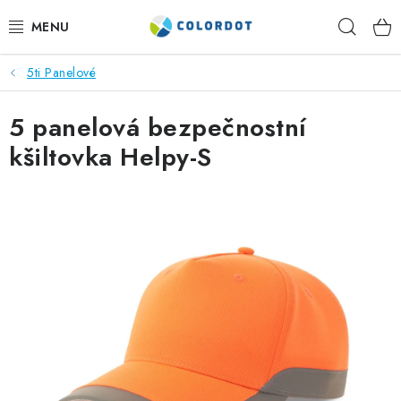
Přejít
Hleda
na
obsah
5ti Panelové
REKLAMNÍ TEXTIL
5 panelová bezpečnostní
REKLAMNÍ PŘEDMĚTY
kšiltovka Helpy-S
ČEPICE A DOPLŇKY
PRACOVNÍ OBLEČENÍ
POTISK TEXTILU
VÝŠIVKA
KONTAKTY