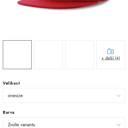
DIGITÁLNÍ TISK
REFLEXNÍ NAŽEHLOVAČKY
TEXTIL S VLASTNÍM POTISKEM
PODPORA LIDÍ S PAS
+ další (4)
Jak nakupovat
Potisk textilu/výšivka
Výměna/vrácení zboží
Vánoční trička
Kontakty
Akce a slevy
Obchodní podmínky
GDPR + cookies
Velikost
Barva