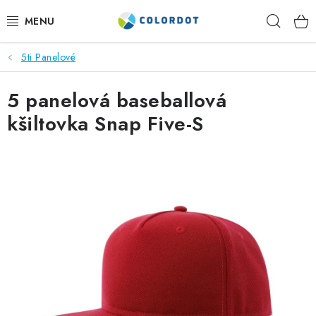
Přejít
Hleda
na
obsah
5ti Panelové
REKLAMNÍ TEXTIL
5 panelová baseballová
REKLAMNÍ PŘEDMĚTY
kšiltovka Snap Five-S
ČEPICE A DOPLŇKY
PRACOVNÍ OBLEČENÍ
POTISK TEXTILU
VÝŠIVKA
KONTAKTY