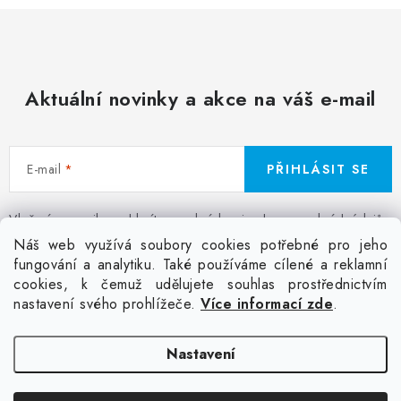
Aktuální novinky a akce na váš e-mail
E-mail
PŘIHLÁSIT SE
Vložením e-mailu souhlasíte s
podmínkami ochrany osobních údajů
Z
Náš web využívá soubory cookies potřebné pro jeho
á
fungování a analytiku. Také používáme cílené a reklamní
Facebook
Kontakt
Jak nakupovat
Poptávka potisku textilu
cookies, k čemuž udělujete souhlas prostřednictvím
p
Akce a slevy
GDPR + cookies
Obchodní podmínky
nastavení svého prohlížeče.
Více informací zde
.
a
t
Doprava
Nastavení
í
Copyright 2026
Colordot.cz
. Všechna práva vyhrazena.
Upravit nastavení